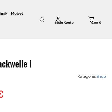
hnik
Möbel
0,00 €
Mein Konto
ckwelle I
Kategorie:
Shop
glicher
Aktueller
€
Preis
ist: