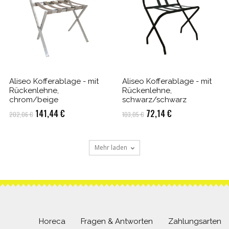
Aliseo Kofferablage - mit
Aliseo Kofferablage - mit
Rückenlehne,
Rückenlehne,
chrom/beige
schwarz/schwarz
Ursprünglicher
Aktueller
Ursprünglicher
Aktueller
141,44
€
72,14
€
202,06
€
103,05
€
Preis
Preis
Preis
Preis
war:
ist:
war:
ist:
Mehr laden
202,06 €
141,44 €.
103,05 €
72,14 €.
Horeca
Fragen & Antworten
Zahlungsarten