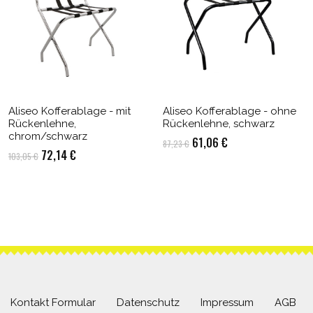
Aliseo Kofferablage - mit
Aliseo Kofferablage - ohne
Rückenlehne,
Rückenlehne, schwarz
chrom/schwarz
Ursprünglicher
Aktueller
61,06
€
87,23
€
Ursprünglicher
Aktueller
72,14
€
103,05
€
Preis
Preis
Preis
Preis
war:
ist:
war:
ist:
87,23 €
61,06 €.
103,05 €
72,14 €.
Kontakt Formular
Datenschutz
Impressum
AGB