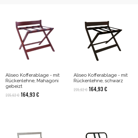
Aliseo Kofferablage - mit
Aliseo Kofferablage - mit
Rückenlehne, Mahagoni
Rückenlehne, schwarz
gebeizt
Ursprünglicher
Aktueller
164,93
€
235,62
€
Ursprünglicher
Aktueller
164,93
€
235,62
€
Preis
Preis
Preis
Preis
war:
ist:
war:
ist:
235,62 €
164,93 €.
235,62 €
164,93 €.