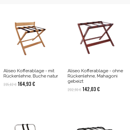
Aliseo Kofferablage - mit
Aliseo Kofferablage - ohne
Rückenlehne, Buche natur
Rückenlehne, Mahagoni
gebeizt
Ursprünglicher
Aktueller
164,93
€
235,62
€
Ursprünglicher
Aktueller
142,03
€
202,90
€
Preis
Preis
Preis
Preis
war:
ist:
war:
ist:
235,62 €
164,93 €.
202,90 €
142,03 €.