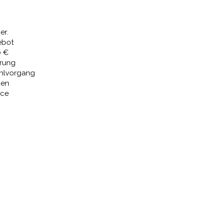
€
100,61 €.
er.
ebot
0 €
erung
ahlvorgang
den
ice