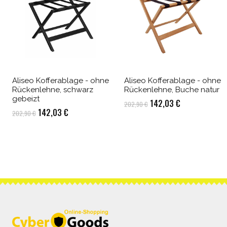
Aliseo Kofferablage - ohne
Aliseo Kofferablage - ohne
Rückenlehne, schwarz
Rückenlehne, Buche natur
gebeizt
Ursprünglicher
Aktueller
142,03
€
202,90
€
Ursprünglicher
Aktueller
142,03
€
202,90
€
Preis
Preis
Preis
Preis
war:
ist:
war:
ist:
202,90 €
142,03 €.
202,90 €
142,03 €.