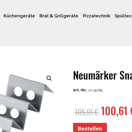
Küchengeräte
Brat & Grillgeräte
Pizzatechnik
Spültec
Neumärker Sna
Art.-Nr.:
10-51169
Ursprün
100,61
105,91
€
Preis
war:
Bestellen