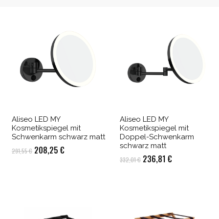
Aliseo LED MY
Aliseo LED MY
Kosmetikspiegel mit
Kosmetikspiegel mit
Schwenkarm schwarz matt
Doppel-Schwenkarm
schwarz matt
Ursprünglicher
Aktueller
208,25
€
291,55
€
Ursprünglicher
Aktueller
236,81
€
332,01
€
Preis
Preis
Preis
Preis
war:
ist:
war:
ist:
291,55 €
208,25 €.
332,01 €
236,81 €.