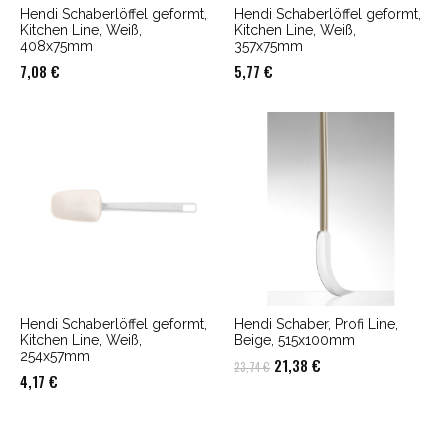
Hendi Schaberlöffel geformt,
Hendi Schaberlöffel geformt,
Kitchen Line, Weiß,
Kitchen Line, Weiß,
408x75mm
357x75mm
7,08
€
5,77
€
Hendi Schaberlöffel geformt,
Hendi Schaber, Profi Line,
Kitchen Line, Weiß,
Beige, 515x100mm
254x57mm
Ursprünglicher
Aktueller
21,38
€
23,74
€
4,17
€
Preis
Preis
war:
ist:
23,74 €
21,38 €.