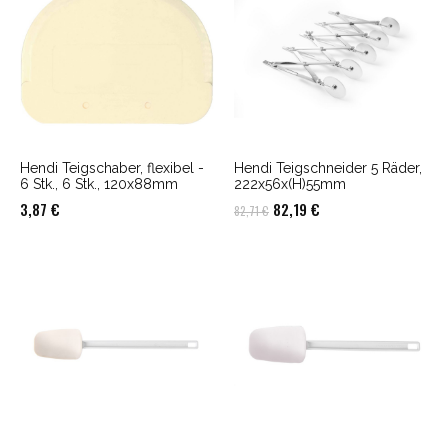
Hendi Teigschaber, flexibel -
Hendi Teigschneider 5 Räder,
6 Stk., 6 Stk., 120x88mm
222x56x(H)55mm
Ursprünglicher
Aktueller
3,87
€
82,19
€
82,71
€
Preis
Preis
war:
ist:
82,71 €
82,19 €.