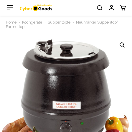
Home
Kochgeräte
Suppentöpfe
Neumärker Suppentopf
Farmertopf