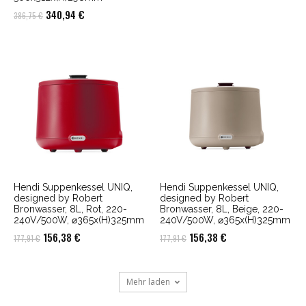
Ursprünglicher
Aktueller
340,94
€
386,75
€
Preis
Preis
war:
ist:
386,75 €
340,94 €.
Hendi Suppenkessel UNIQ,
Hendi Suppenkessel UNIQ,
designed by Robert
designed by Robert
Bronwasser, 8L, Rot, 220-
Bronwasser, 8L, Beige, 220-
240V/500W, ⌀365x(H)325mm
240V/500W, ⌀365x(H)325mm
Ursprünglicher
Aktueller
Ursprünglicher
Aktueller
156,38
€
156,38
€
177,91
€
177,91
€
Preis
Preis
Preis
Preis
war:
ist:
war:
ist:
Mehr laden
177,91 €
156,38 €.
177,91 €
156,38 €.