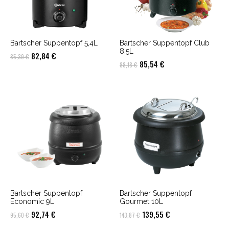
Bartscher Suppentopf 5,4L
Bartscher Suppentopf Club
8,5L
Ursprünglicher
Aktueller
82,84
€
85,39
€
Ursprünglicher
Aktueller
85,54
€
88,18
€
Preis
Preis
Preis
Preis
war:
ist:
war:
ist:
85,39 €
82,84 €.
88,18 €
85,54 €.
Bartscher Suppentopf
Bartscher Suppentopf
Economic 9L
Gourmet 10L
Ursprünglicher
Aktueller
Ursprünglicher
Aktueller
92,74
€
139,55
€
95,60
€
143,87
€
Preis
Preis
Preis
Preis