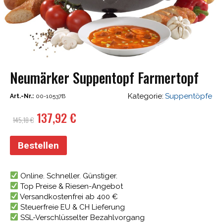
Neumärker Suppentopf Farmertopf
Kategorie:
Suppentöpfe
Art.-Nr.:
00-10537B
Ursprünglicher
Aktueller
137,92
€
145,18
€
Preis
Preis
war:
ist:
Bestellen
145,18 €
137,92 €.
Online. Schneller. Günstiger.
Top Preise & Riesen-Angebot
Versandkostenfrei ab 400 €
Steuerfreie EU & CH Lieferung
SSL-Verschlüsselter Bezahlvorgang