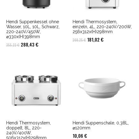
Hendi Suppenkessel ohne
Hendi Thermosystem,
Wasser, 10L, 10L, Schwarz,
einzeln, 4L, 220-240V/200W,
220-240V/450W,
256x312x(H)298mm
⌀330x(H)398mm
Ursprünglicher
Aktueller
181,02
€
208,25
€
Ursprünglicher
Aktueller
288,43
€
355,22
€
Preis
Preis
Preis
Preis
war:
ist:
war:
ist:
208,25 €
181,02 €.
355,22 €
288,43 €.
Hendi Thermosystem,
Hendi Suppenschale, 0,38L,
doppelt, 8L, 220-
⌀120mm
240V/400W,
10,06
€
506x312x(H)298mm