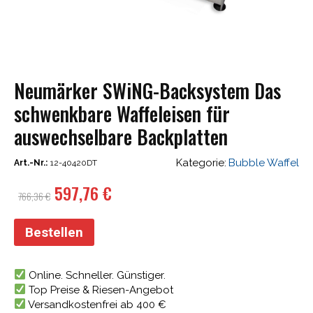
Neumärker SWiNG-Backsystem Das
schwenkbare Waffeleisen für
auswechselbare Backplatten
Kategorie:
Bubble Waffel
Art.-Nr.:
12-40420DT
Ursprünglicher
Aktueller
597,76
€
766,36
€
Preis
Preis
war:
ist:
Bestellen
766,36 €
597,76 €.
Online. Schneller. Günstiger.
Top Preise & Riesen-Angebot
Versandkostenfrei ab 400 €