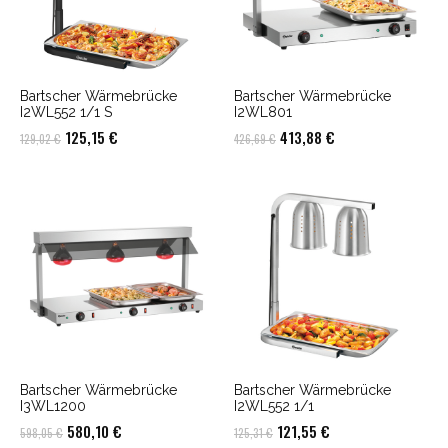
Bartscher Wärmebrücke
Bartscher Wärmebrücke
I2WL552 1/1 S
I2WL801
Ursprünglicher
Aktueller
Ursprünglicher
Aktueller
125,15
€
413,88
€
129,02
€
426,69
€
Preis
Preis
Preis
Preis
war:
ist:
war:
ist:
129,02 €
125,15 €.
426,69 €
413,88 €.
Bartscher Wärmebrücke
Bartscher Wärmebrücke
I3WL1200
I2WL552 1/1
Ursprünglicher
Aktueller
Ursprünglicher
Aktueller
580,10
€
121,55
€
598,05
€
125,31
€