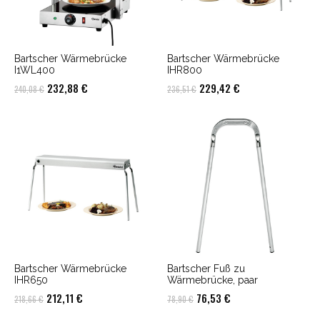
Bartscher Wärmebrücke
Bartscher Wärmebrücke
I1WL400
IHR800
Ursprünglicher
Aktueller
Ursprünglicher
Aktueller
232,88
€
229,42
€
240,08
€
236,51
€
Preis
Preis
Preis
Preis
war:
ist:
war:
ist:
240,08 €
232,88 €.
236,51 €
229,42 €.
Bartscher Wärmebrücke
Bartscher Fuß zu
IHR650
Wärmebrücke, paar
Ursprünglicher
Aktueller
Ursprünglicher
Aktueller
212,11
€
76,53
€
218,66
€
78,90
€
Preis
Preis
Preis
Preis