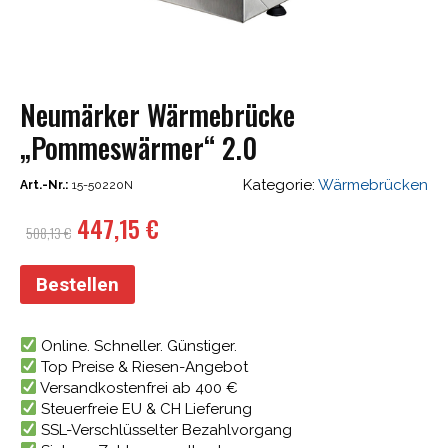
Neumärker Wärmebrücke
„Pommeswärmer“ 2.0
Kategorie:
Wärmebrücken
Art.-Nr.:
15-50220N
Ursprünglicher
Aktueller
447,15
€
508,13
€
Preis
Preis
war:
ist:
Bestellen
508,13 €
447,15 €.
Online. Schneller. Günstiger.
Top Preise & Riesen-Angebot
Versandkostenfrei ab 400 €
Steuerfreie EU & CH Lieferung
SSL-Verschlüsselter Bezahlvorgang