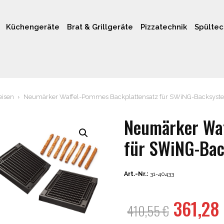
Küchengeräte
Brat & Grillgeräte
Pizzatechnik
Spültec
eisen
Neumärker Waffel-Pommes Backplattensatz für SWiNG-Backsyst
Neumärker Waf
für SWiNG-Ba
Art.-Nr.:
31-40433
Ursprü
361,28
410,55
€