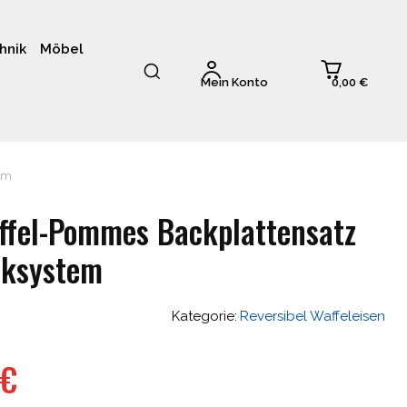
hnik
Möbel
0,00 €
Mein Konto
em
fel-Pommes Backplattensatz
cksystem
Kategorie:
Reversibel Waffeleisen
nglicher
Aktueller
€