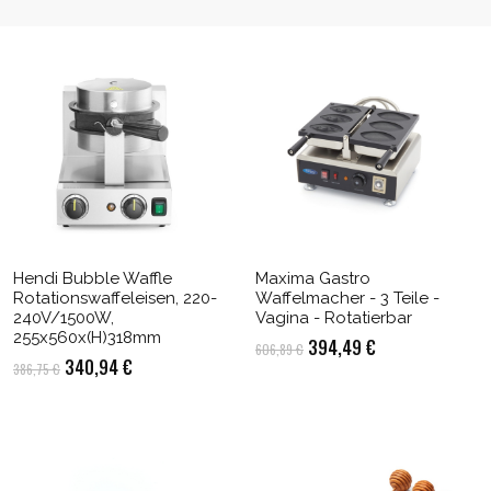
Hendi Bubble Waffle
Maxima Gastro
Rotationswaffeleisen, 220-
Waffelmacher - 3 Teile -
240V/1500W,
Vagina - Rotatierbar
255x560x(H)318mm
Ursprünglicher
Aktueller
394,49
€
606,89
€
Ursprünglicher
Aktueller
340,94
€
386,75
€
Preis
Preis
Preis
Preis
war:
ist:
war:
ist:
606,89 €
394,49 €.
386,75 €
340,94 €.