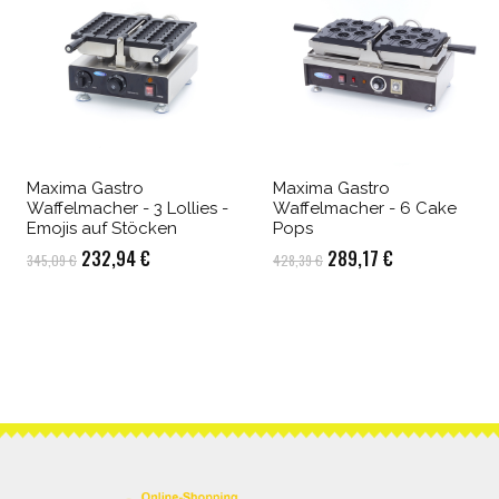
Maxima Gastro
Maxima Gastro
Waffelmacher - 3 Lollies -
Waffelmacher - 6 Cake
Emojis auf Stöcken
Pops
Ursprünglicher
Aktueller
Ursprünglicher
Aktueller
232,94
€
289,17
€
345,09
€
428,39
€
Preis
Preis
Preis
Preis
war:
ist:
war:
ist:
345,09 €
232,94 €.
428,39 €
289,17 €.