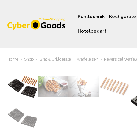
Kühltechnik
Kochgeräte
Hotelbedarf
Home
Shop
Brat & Grillgeräte
Waffeleisen
Reversibel Waffel