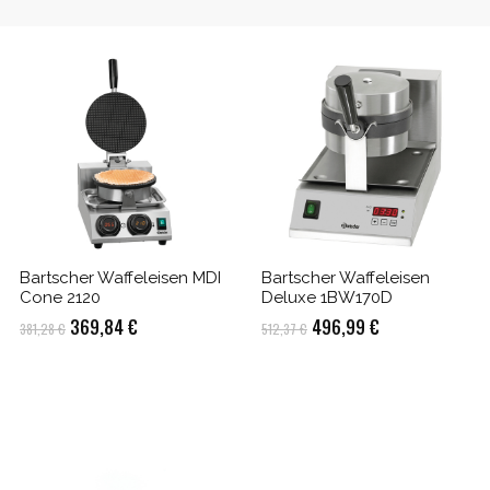
Bartscher Waffeleisen MDI
Bartscher Waffeleisen
Cone 2120
Deluxe 1BW170D
Ursprünglicher
Aktueller
Ursprünglicher
Aktueller
369,84
€
496,99
€
381,28
€
512,37
€
Preis
Preis
Preis
Preis
war:
ist:
war:
ist:
381,28 €
369,84 €.
512,37 €
496,99 €.