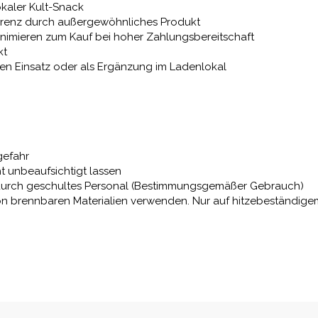
okaler Kult-Snack
kurrenz durch außergewöhnliches Produkt
 animieren zum Kauf bei hoher Zahlungsbereitschaft
kt
ilen Einsatz oder als Ergänzung im Ladenlokal
gefahr
ht unbeaufsichtigt lassen
nur durch geschultes Personal (Bestimmungsgemäßer Gebrauch)
von brennbaren Materialien verwenden. Nur auf hitzebeständig