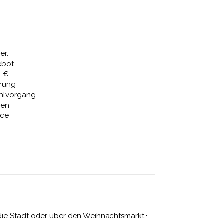
Preis
ist:
 €
361,28 €.
er.
ebot
0 €
erung
ahlvorgang
den
ice
die Stadt oder über den Weihnachtsmarkt.•