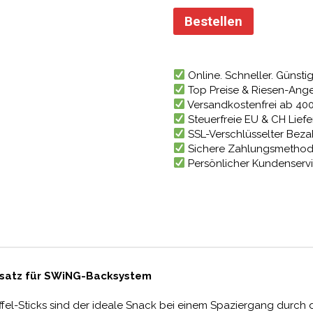
Preis
war:
Bestellen
410,55
Online. Schneller. Günstig
Top Preise & Riesen-Ang
Versandkostenfrei ab 40
Steuerfreie EU & CH Lief
SSL-Verschlüsselter Bez
Sichere Zahlungsmetho
Persönlicher Kundenserv
satz für SWiNG-Backsystem
fel-Sticks sind der ideale Snack bei einem Spaziergang durch 