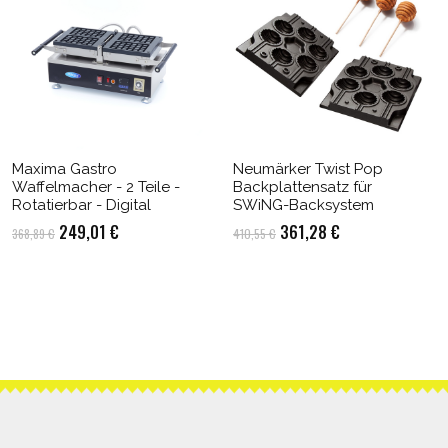
Maxima Gastro
Neumärker Twist Pop
Waffelmacher - 2 Teile -
Backplattensatz für
Rotatierbar - Digital
SWiNG-Backsystem
Ursprünglicher
Aktueller
Ursprünglicher
Aktueller
249,01
€
361,28
€
368,89
€
410,55
€
Preis
Preis
Preis
Preis
war:
ist:
war:
ist:
368,89 €
249,01 €.
410,55 €
361,28 €.