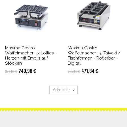
Maxima Gastro
Maxima Gastro
Waffelmacher - 3 Lollies -
Waffelmacher - 5 Taiyaki /
Herzen mit Emojis auf
Fischformen - Rotierbar -
Stöcken
Digital
Ursprünglicher
Aktueller
Ursprünglicher
Aktueller
240,98
€
471,84
€
356,99
€
725,89
€
Preis
Preis
Preis
Preis
war:
ist:
war:
ist:
Mehr laden
356,99 €
240,98 €.
725,89 €
471,84 €.