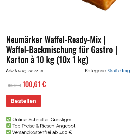
Neumärker Waffel-Ready-Mix |
Waffel-Backmischung für Gastro |
Karton à 10 kg (10x 1 kg)
Kategorie:
Waffelteig
Art.-Nr.:
05-20122-01
Ursprünglicher
Aktueller
100,61
€
105,91
€
Preis
Preis
war:
ist:
Bestellen
105,91 €
100,61 €.
Online. Schneller. Günstiger.
Top Preise & Riesen-Angebot
Versandkostenfrei ab 400 €