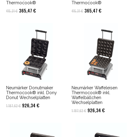
Thermocook®
Thermocook®
Ursprünglicher
Aktueller
Ursprünglicher
Aktueller
365,47
€
365,47
€
415,31
€
415,31
€
Preis
Preis
Preis
Preis
war:
ist:
war:
ist:
415,31 €
365,47 €.
415,31 €
365,47 €.
Neumärker Donutmaker
Neumärker Waffeleisen
Thermocook® inkl. Dony
Thermocook® inkl.
Donut Wechselplatten
Waffelbällchen
Wechselplatten
Ursprünglicher
Aktueller
926,34
€
1.187,62
€
Ursprünglicher
Aktueller
926,34
€
1.187,62
€
Preis
Preis
Preis
Preis
war:
ist:
war:
ist:
1.187,62 €
926,34 €.
1.187,62 €
926,34 €.