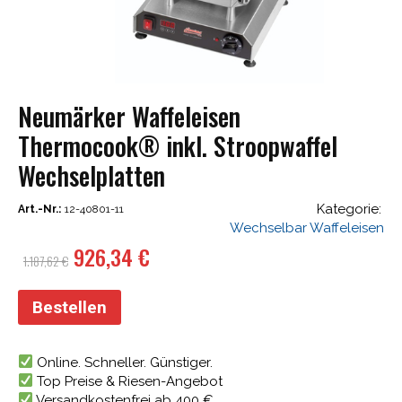
Neumärker Waffeleisen
Thermocook® inkl. Stroopwaffel
Wechselplatten
Kategorie:
Art.-Nr.:
12-40801-11
Wechselbar Waffeleisen
Ursprünglicher
Aktueller
926,34
€
1.187,62
€
Preis
Preis
war:
ist:
Bestellen
1.187,62 €
926,34 €.
Online. Schneller. Günstiger.
Top Preise & Riesen-Angebot
Versandkostenfrei ab 400 €