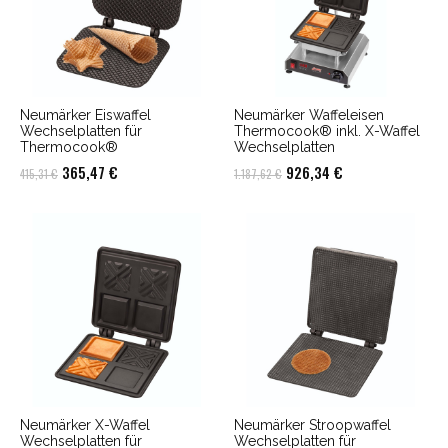
Neumärker Eiswaffel
Neumärker Waffeleisen
Wechselplatten für
Thermocook® inkl. X-Waffel
Thermocook®
Wechselplatten
Ursprünglicher
Aktueller
Ursprünglicher
Aktueller
365,47
€
926,34
€
415,31
€
1.187,62
€
Preis
Preis
Preis
Preis
war:
ist:
war:
ist:
415,31 €
365,47 €.
1.187,62 €
926,34 €.
Neumärker X-Waffel
Neumärker Stroopwaffel
Wechselplatten für
Wechselplatten für