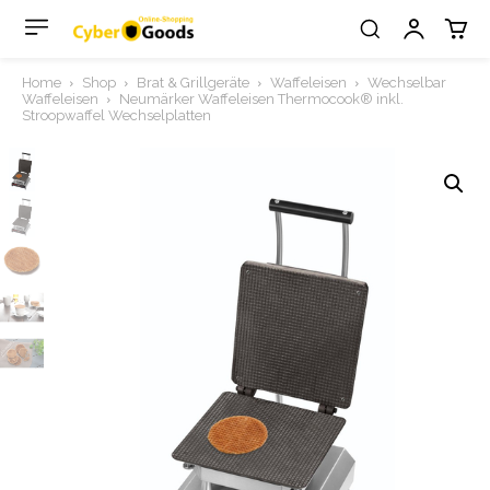
Home
Shop
Brat & Grillgeräte
Waffeleisen
Wechselbar
Waffeleisen
Neumärker Waffeleisen Thermocook® inkl.
Stroopwaffel Wechselplatten