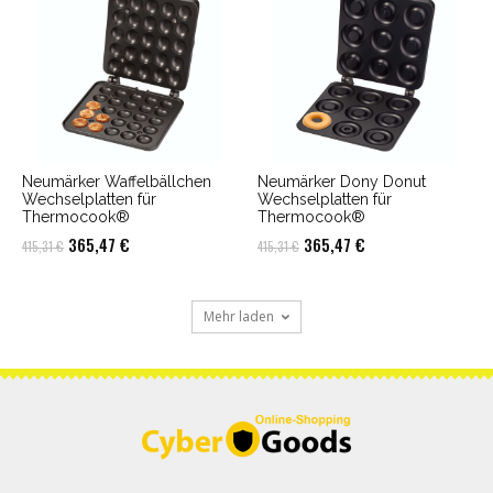
Neumärker Waffelbällchen
Neumärker Dony Donut
Wechselplatten für
Wechselplatten für
Thermocook®
Thermocook®
Ursprünglicher
Aktueller
Ursprünglicher
Aktueller
365,47
€
365,47
€
415,31
€
415,31
€
Preis
Preis
Preis
Preis
war:
ist:
war:
ist:
Mehr laden
415,31 €
365,47 €.
415,31 €
365,47 €.