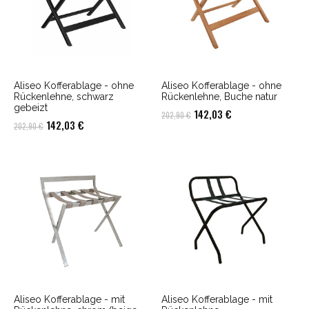
Aliseo Kofferablage - ohne
Aliseo Kofferablage - ohne
Rückenlehne, schwarz
Rückenlehne, Buche natur
gebeizt
Ursprünglicher
Aktueller
142,03
€
202,90
€
Ursprünglicher
Aktueller
142,03
€
202,90
€
Preis
Preis
Preis
Preis
war:
ist:
war:
ist:
202,90 €
142,03 €.
202,90 €
142,03 €.
Aliseo Kofferablage - mit
Aliseo Kofferablage - mit