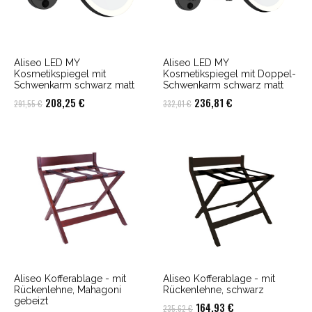
Aliseo LED MY
Aliseo LED MY
Kosmetikspiegel mit
Kosmetikspiegel mit Doppel-
Schwenkarm schwarz matt
Schwenkarm schwarz matt
Ursprünglicher
Aktueller
Ursprünglicher
Aktueller
208,25
€
236,81
€
291,55
€
332,01
€
Preis
Preis
Preis
Preis
war:
ist:
war:
ist:
291,55 €
208,25 €.
332,01 €
236,81 €.
Aliseo Kofferablage - mit
Aliseo Kofferablage - mit
Rückenlehne, Mahagoni
Rückenlehne, schwarz
gebeizt
Ursprünglicher
Aktueller
164,93
€
235,62
€