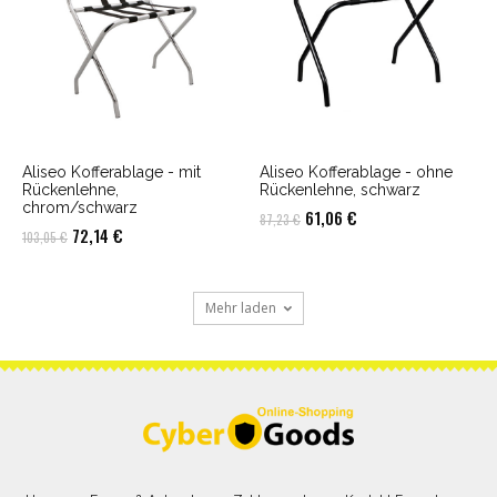
Aliseo Kofferablage - mit
Aliseo Kofferablage - ohne
Rückenlehne,
Rückenlehne, schwarz
chrom/schwarz
Ursprünglicher
Aktueller
61,06
€
87,23
€
Ursprünglicher
Aktueller
72,14
€
103,05
€
Preis
Preis
Preis
Preis
war:
ist:
war:
ist:
87,23 €
61,06 €.
Mehr laden
103,05 €
72,14 €.