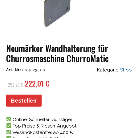
Neumärker Wandhalterung für
Churrosmaschine ChurroMatic
Kategorie:
Shop
Art.-Nr.:
06-40254-00
Ursprünglicher
Aktueller
222,01
€
252,28
€
Preis
Preis
war:
ist:
Bestellen
252,28 €
222,01 €.
Online. Schneller. Günstiger.
Top Preise & Riesen-Angebot
Versandkostenfrei ab 400 €