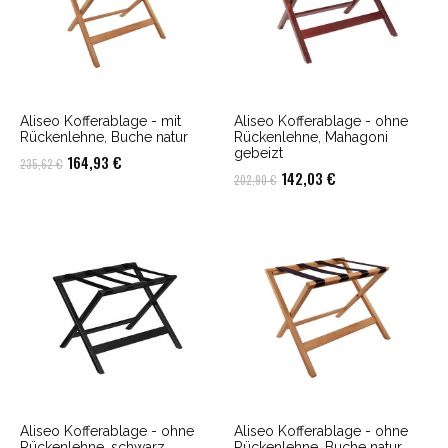
Aliseo Kofferablage - mit
Aliseo Kofferablage - ohne
Rückenlehne, Buche natur
Rückenlehne, Mahagoni
gebeizt
Ursprünglicher
Aktueller
164,93
€
235,62
€
Ursprünglicher
Aktueller
142,03
€
202,90
€
Preis
Preis
Preis
Preis
war:
ist:
war:
ist:
235,62 €
164,93 €.
202,90 €
142,03 €.
Aliseo Kofferablage - ohne
Aliseo Kofferablage - ohne
Rückenlehne, schwarz
Rückenlehne, Buche natur