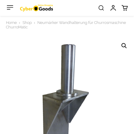
Home
Shop
Neumärker Wandhalterung für Churrosmaschine
ChurroMatic