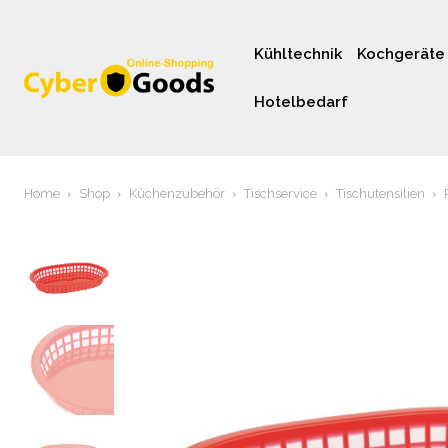
Kühltechnik
Kochgeräte
Hotelbedarf
Home
Shop
Küchenzubehör
Tischservice
Tischutensilien