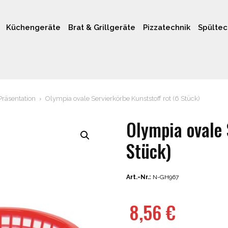
Küchengeräte
Brat & Grillgeräte
Pizzatechnik
Spültec
Präsentation
Olympia ovale Servierkörbe Kunststoff rot (6 Stück)
Olympia ovale 
Stück)
Art.-Nr.:
N-GH967
8,56
€