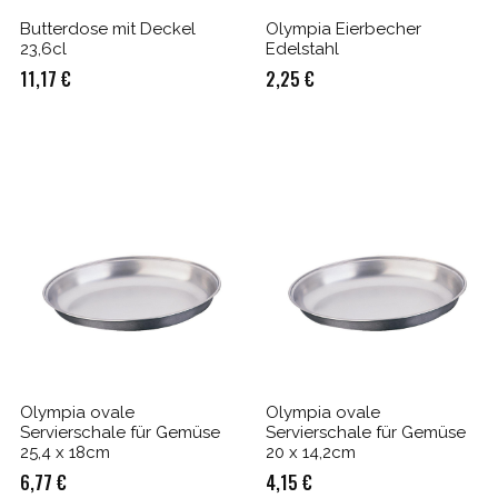
Butterdose mit Deckel
Olympia Eierbecher
23,6cl
Edelstahl
11,17
€
2,25
€
Olympia ovale
Olympia ovale
Servierschale für Gemüse
Servierschale für Gemüse
25,4 x 18cm
20 x 14,2cm
6,77
€
4,15
€