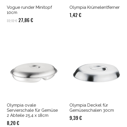
Vogue runder Minitopf
Olympia Krümelentferner
10cm
1,42
€
Ursprünglicher
Aktueller
27,86
€
32,12
€
Preis
Preis
war:
ist:
32,12 €
27,86 €.
Olympia ovale
Olympia Deckel für
Servierschale für Gemüse
Gemüseschalen 30cm
2 Abteile 25,4 x 18cm
9,39
€
8,20
€