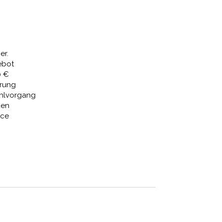
er.
ebot
0 €
erung
ahlvorgang
den
ice