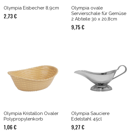
Olympia Eisbecher 8,9cm
Olympia ovale
Servierschale für Gemüse
2,73
€
2 Abteile 30 x 20,8cm
9,75
€
Olympia Kristallon Ovaler
Olympia Sauciere
Polypropylenkorb
Edelstahl 45cl
1,06
€
9,27
€