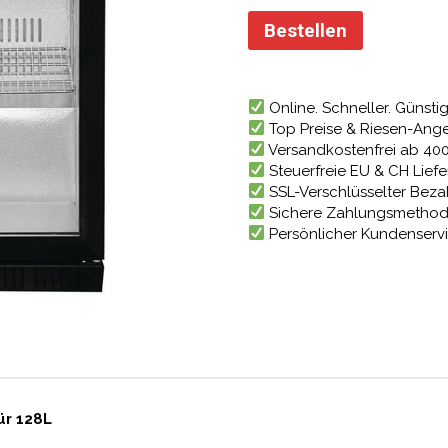
Preis
war:
Bestellen
630,69
Online. Schneller. Günstig
Top Preise & Riesen-Ang
Versandkostenfrei ab 40
Steuerfreie EU & CH Lief
SSL-Verschlüsselter Bez
Sichere Zahlungsmetho
Persönlicher Kundenserv
ür 128L