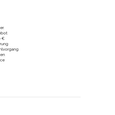
Preis
ist:
 €
539,06 €.
er.
ebot
0 €
erung
ahlvorgang
den
ice