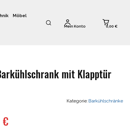
hnik
Möbel
0,00 €
Mein Konto
Barkühlschrank mit Klapptür
Kategorie:
Barkühlschränke
nglicher
Aktueller
6
€