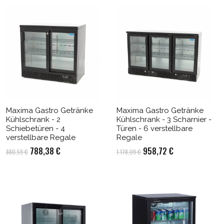
Maxima Gastro Getränke
Maxima Gastro Getränke
Kühlschrank - 2
Kühlschrank - 3 Scharnier -
Schiebetüren - 4
Türen - 6 verstellbare
verstellbare Regale
Regale
Ursprünglicher
Aktueller
Ursprünglicher
Aktueller
788,38
€
958,72
€
880,59
€
1.178,09
€
Preis
Preis
Preis
Preis
war:
ist:
war:
ist:
880,59 €
788,38 €.
1.178,09 €
958,72 €.