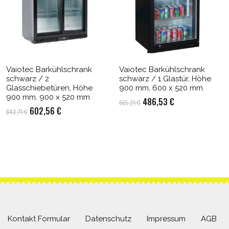
Vaiotec Barkühlschrank
Vaiotec Barkühlschrank
schwarz / 2
schwarz / 1 Glastür, Höhe
Glasschiebetüren, Höhe
900 mm, 600 x 520 mm
900 mm, 900 x 520 mm
Ursprünglicher
Aktueller
486,53
€
665,21
€
Ursprünglicher
Aktueller
602,56
€
843,71
€
Preis
Preis
Preis
Preis
war:
ist:
war:
ist:
665,21 €
486,53 €.
843,71 €
602,56 €.
Kontakt Formular
Datenschutz
Impressum
AGB