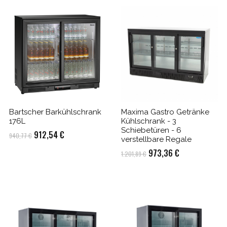
Bartscher Barkühlschrank
Maxima Gastro Getränke
176L
Kühlschrank - 3
Schiebetüren - 6
Ursprünglicher
Aktueller
912,54
€
940,77
€
verstellbare Regale
Preis
Preis
Ursprünglicher
Aktueller
973,36
€
1.201,89
€
war:
ist:
Preis
Preis
940,77 €
912,54 €.
war:
ist:
1.201,89 €
973,36 €.