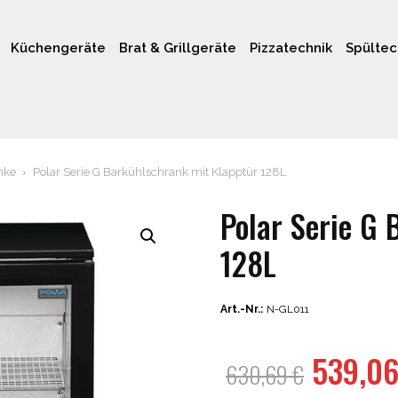
Küchengeräte
Brat & Grillgeräte
Pizzatechnik
Spültec
nke
Polar Serie G Barkühlschrank mit Klapptür 128L
Polar Serie G 
128L
Art.-Nr.:
N-GL011
Ursprü
539,0
630,69
€