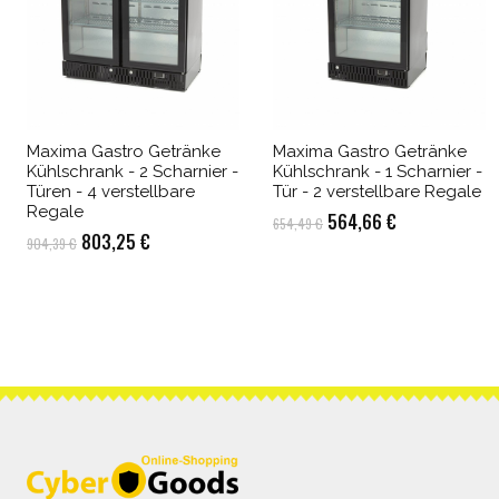
Maxima Gastro Getränke
Maxima Gastro Getränke
Kühlschrank - 2 Scharnier -
Kühlschrank - 1 Scharnier -
Türen - 4 verstellbare
Tür - 2 verstellbare Regale
Regale
Ursprünglicher
Aktueller
564,66
€
654,49
€
Ursprünglicher
Aktueller
803,25
€
904,39
€
Preis
Preis
Preis
Preis
war:
ist:
war:
ist:
654,49 €
564,66 €.
904,39 €
803,25 €.