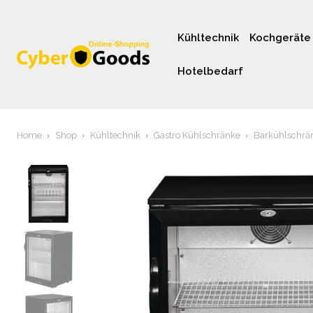
Kühltechnik
Kochgeräte
Hotelbedarf
Home
Shop
Kühltechnik
Gastro Kühlschränke
Barkühlschrä