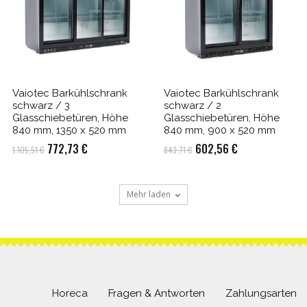
Vaiotec Barkühlschrank
Vaiotec Barkühlschrank
schwarz / 3
schwarz / 2
Glasschiebetüren, Höhe
Glasschiebetüren, Höhe
840 mm, 1350 x 520 mm
840 mm, 900 x 520 mm
Ursprünglicher
Aktueller
Ursprünglicher
Aktueller
772,73
€
602,56
€
1.105,51
€
843,71
€
Preis
Preis
Preis
Preis
war:
ist:
war:
ist:
Mehr laden
1.105,51 €
772,73 €.
843,71 €
602,56 €.
Horeca
Fragen & Antworten
Zahlungsarten