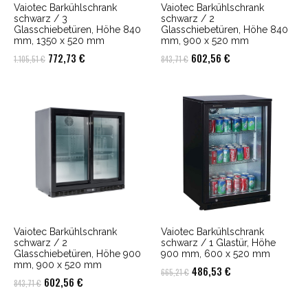
Vaiotec Barkühlschrank
Vaiotec Barkühlschrank
schwarz / 3
schwarz / 2
Glasschiebetüren, Höhe 840
Glasschiebetüren, Höhe 840
mm, 1350 x 520 mm
mm, 900 x 520 mm
Ursprünglicher
Aktueller
Ursprünglicher
Aktueller
772,73
€
602,56
€
1.105,51
€
843,71
€
Preis
Preis
Preis
Preis
war:
ist:
war:
ist:
1.105,51 €
772,73 €.
843,71 €
602,56 €.
Vaiotec Barkühlschrank
Vaiotec Barkühlschrank
schwarz / 2
schwarz / 1 Glastür, Höhe
Glasschiebetüren, Höhe 900
900 mm, 600 x 520 mm
mm, 900 x 520 mm
Ursprünglicher
Aktueller
486,53
€
665,21
€
Ursprünglicher
Aktueller
602,56
€
843,71
€
Preis
Preis
Preis
Preis
war:
ist: