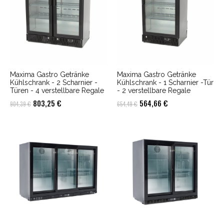
Maxima Gastro Getränke
Maxima Gastro Getränke
Kühlschrank - 2 Scharnier -
Kühlschrank - 1 Scharnier -Tür
Türen - 4 verstellbare Regale
- 2 verstellbare Regale
Ursprünglicher
Aktueller
Ursprünglicher
Aktueller
803,25
€
564,66
€
904,39
€
654,49
€
Preis
Preis
Preis
Preis
war:
ist:
war:
ist:
904,39 €
803,25 €.
654,49 €
564,66 €.