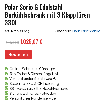
Polar Serie G Edelstahl
Barkühlschrank mit 3 Klapptüren
330L
Kategorie:
Barkühlschränke
Art.-Nr.:
N-GL009
Ursprünglicher
Aktueller
1.025,07
€
1.297,09
€
Preis
Preis
war:
ist:
Bestellen
1.297,09 €
1.025,07 €.
Online. Schneller. Günstiger.
Top Preise & Riesen-Angebot
Versandkostenfrei ab 400 €
Steuerfreie EU & CH Lieferung
SSL-Verschlüsselter Bezahlvorgang
Sichere Zahlungsmethoden
Persönlicher Kundenservice