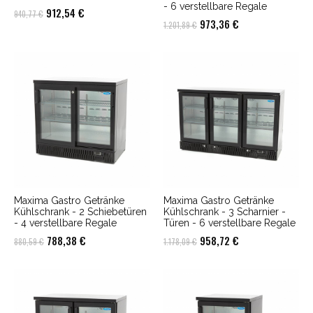
- 6 verstellbare Regale
Ursprünglicher
Aktueller
912,54
€
940,77
€
Ursprünglicher
Aktueller
973,36
€
1.201,89
€
Preis
Preis
Preis
Preis
war:
ist:
war:
ist:
940,77 €
912,54 €.
1.201,89 €
973,36 €.
Maxima Gastro Getränke
Maxima Gastro Getränke
Kühlschrank - 2 Schiebetüren
Kühlschrank - 3 Scharnier -
- 4 verstellbare Regale
Türen - 6 verstellbare Regale
Ursprünglicher
Aktueller
Ursprünglicher
Aktueller
788,38
€
958,72
€
880,59
€
1.178,09
€
Preis
Preis
Preis
Preis
war:
ist:
war:
ist:
880,59 €
788,38 €.
1.178,09 €
958,72 €.