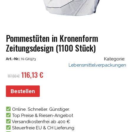
Pommestüten in Kronenform
Zeitungsdesign (1100 Stück)
Kategorie:
Art.-Nr.:
N-GK973
Lebensmittelverpackungen
Ursprünglicher
Aktueller
116,13
€
117,80
€
Preis
Preis
war:
ist:
Bestellen
117,80 €
116,13 €.
Online. Schneller. Günstiger.
Top Preise & Riesen-Angebot
Versandkostenfrei ab 400 €
Steuerfreie EU & CH Lieferung