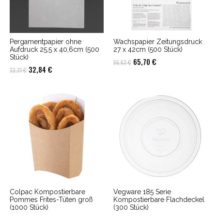
Pergamentpapier ohne
Wachspapier Zeitungsdruck
Aufdruck 25,5 x 40,6cm (500
27 x 42cm (500 Stück)
Stück)
Ursprünglicher
Aktueller
65,70
€
66,63
€
Ursprünglicher
Aktueller
32,84
€
33,31
€
Preis
Preis
Preis
Preis
war:
ist:
war:
ist:
66,63 €
65,70 €.
33,31 €
32,84 €.
Colpac Kompostierbare
Vegware 185 Serie
Pommes Frites-Tüten groß
Kompostierbare Flachdeckel
(1000 Stück)
(300 Stück)