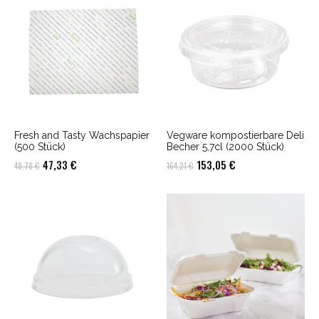
Fresh and Tasty Wachspapier
Vegware kompostierbare Deli
(500 Stück)
Becher 5,7cl (2000 Stück)
Ursprünglicher
Aktueller
Ursprünglicher
Aktueller
47,33
€
153,05
€
48,78
€
164,21
€
Preis
Preis
Preis
Preis
war:
ist:
war:
ist:
48,78 €
47,33 €.
164,21 €
153,05 €.