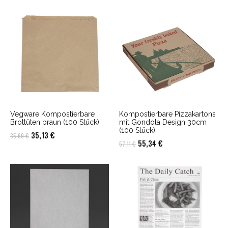
war:
ist:
war:
ist:
135,65 €
40,21 €.
213,00 €
97,45 €.
Vegware Kompostierbare
Kompostierbare Pizzakartons
Brottüten braun (100 Stück)
mit Gondola Design 30cm
(100 Stück)
Ursprünglicher
Aktueller
35,13
€
35,69
€
Ursprünglicher
Aktueller
55,34
€
57,11
€
Preis
Preis
Preis
Preis
war:
ist:
war:
ist:
35,69 €
35,13 €.
57,11 €
55,34 €.