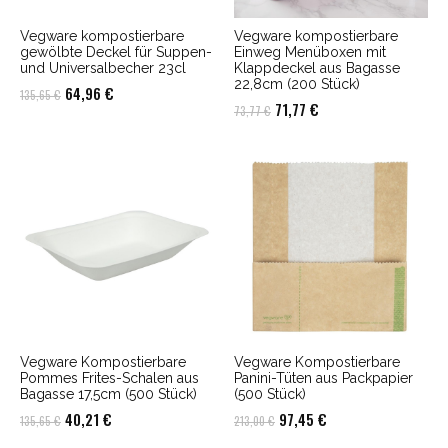
Vegware kompostierbare
Vegware kompostierbare
gewölbte Deckel für Suppen-
Einweg Menüboxen mit
und Universalbecher 23cl
Klappdeckel aus Bagasse
22,8cm (200 Stück)
Ursprünglicher
Aktueller
64,96
€
135,65
€
Ursprünglicher
Aktueller
71,77
€
73,77
€
Preis
Preis
Preis
Preis
war:
ist:
war:
ist:
135,65 €
64,96 €.
73,77 €
71,77 €.
Vegware Kompostierbare
Vegware Kompostierbare
Pommes Frites-Schalen aus
Panini-Tüten aus Packpapier
Bagasse 17,5cm (500 Stück)
(500 Stück)
Ursprünglicher
Aktueller
Ursprünglicher
Aktueller
40,21
€
97,45
€
135,65
€
213,00
€
Preis
Preis
Preis
Preis