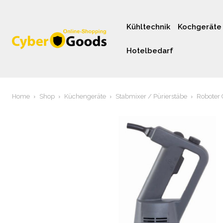
Kühltechnik
Kochgeräte
Hotelbedarf
Home
Shop
Küchengeräte
Stabmixer / Pürierstäbe
Roboter 