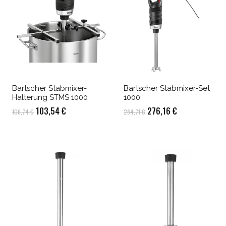
Bartscher Stabmixer-
Bartscher Stabmixer-Set
Halterung STMS 1000
1000
Ursprünglicher
Aktueller
Ursprünglicher
Aktueller
103,54
€
276,16
€
106,74
€
284,71
€
Preis
Preis
Preis
Preis
war:
ist:
war:
ist:
106,74 €
103,54 €.
284,71 €
276,16 €.