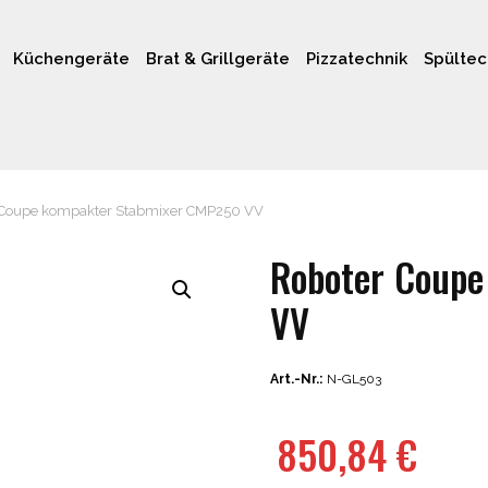
Küchengeräte
Brat & Grillgeräte
Pizzatechnik
Spültec
Coupe kompakter Stabmixer CMP250 VV
Roboter Coup
VV
Art.-Nr.:
N-GL503
850,84
€