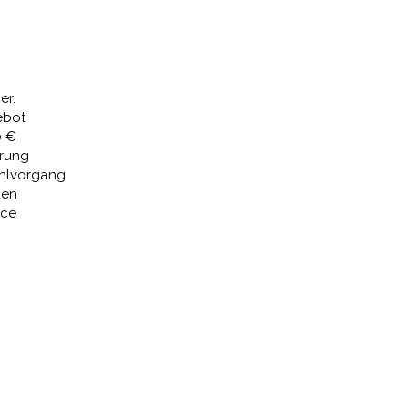
er.
ebot
0 €
erung
ahlvorgang
den
ice