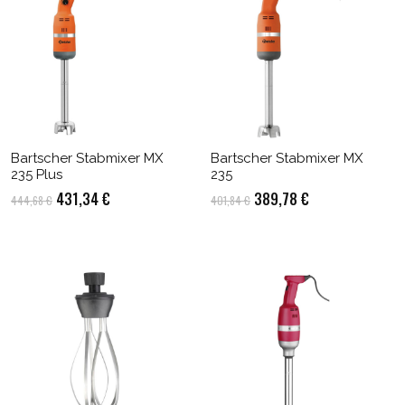
Bartscher Stabmixer MX
Bartscher Stabmixer MX
235 Plus
235
Ursprünglicher
Aktueller
Ursprünglicher
Aktueller
431,34
€
389,78
€
444,68
€
401,84
€
Preis
Preis
Preis
Preis
war:
ist:
war:
ist:
444,68 €
431,34 €.
401,84 €
389,78 €.