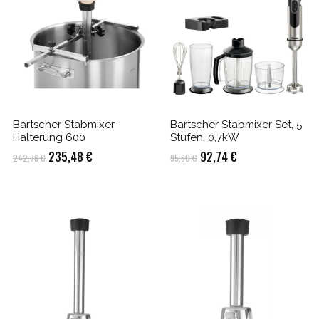
Bartscher Stabmixer-
Bartscher Stabmixer Set, 5
Halterung 600
Stufen, 0,7kW
Ursprünglicher
Aktueller
Ursprünglicher
Aktueller
235,48
€
92,74
€
242,76
€
95,60
€
Preis
Preis
Preis
Preis
war:
ist:
war:
ist:
242,76 €
235,48 €.
95,60 €
92,74 €.