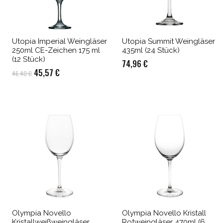
Utopia Imperial Weingläser
Utopia Summit Weingläser
250ml CE-Zeichen 175 ml
435ml (24 Stück)
(12 Stück)
74,96
€
Ursprünglicher
Aktueller
45,57
€
46,40
€
Preis
Preis
war:
ist:
46,40 €
45,57 €.
Olympia Novello
Olympia Novello Kristall
Kristallweißweingläser
Rotweingläser 470ml (6