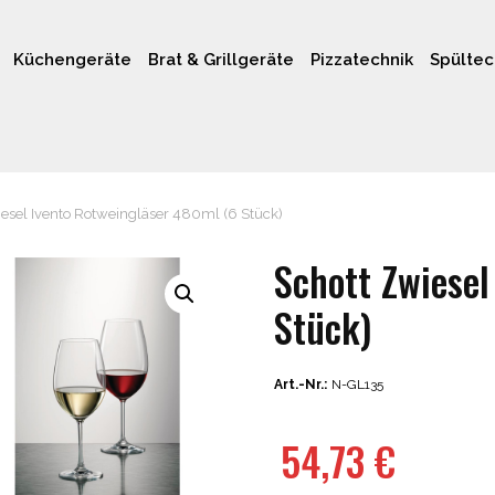
Küchengeräte
Brat & Grillgeräte
Pizzatechnik
Spültec
esel Ivento Rotweingläser 480ml (6 Stück)
Schott Zwiesel
Stück)
Art.-Nr.:
N-GL135
54,73
€