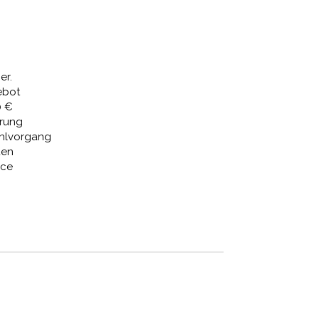
er.
ebot
0 €
erung
ahlvorgang
den
ice