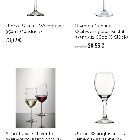
Utopia Summit Weingläser
Olympia Cantina
350ml (24 Stück)
Weißweingläser Kristall
375ml/12.68oz (6 Stück)
73,77
€
Ursprünglicher
Aktueller
28,55
€
30,93
€
Preis
Preis
war:
ist:
30,93 €
28,55 €.
Schott Zwiesel Ivento
Utopia Weingläser aus
Weißweingläser 340ml (6
reinem Glas 310ml (48