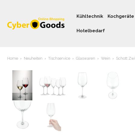
Kühltechnik
Kochgeräte
Hotelbedarf
Home
Neuheiten
Tischservice
Glaswaren
Wein
Schott Zwi