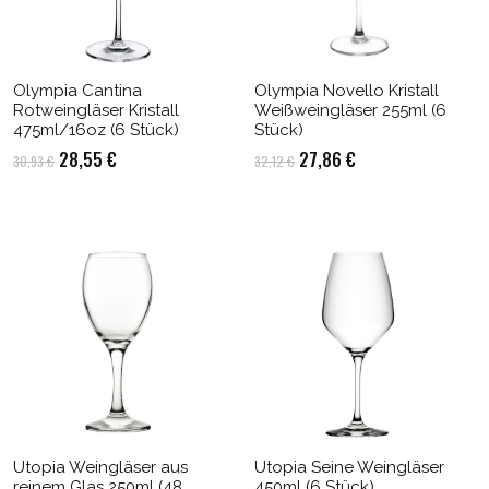
Olympia Cantina
Olympia Novello Kristall
Rotweingläser Kristall
Weißweingläser 255ml (6
475ml/16oz (6 Stück)
Stück)
Ursprünglicher
Aktueller
Ursprünglicher
Aktueller
28,55
€
27,86
€
30,93
€
32,12
€
Preis
Preis
Preis
Preis
war:
ist:
war:
ist:
30,93 €
28,55 €.
32,12 €
27,86 €.
Utopia Weingläser aus
Utopia Seine Weingläser
reinem Glas 250ml (48
450ml (6 Stück)