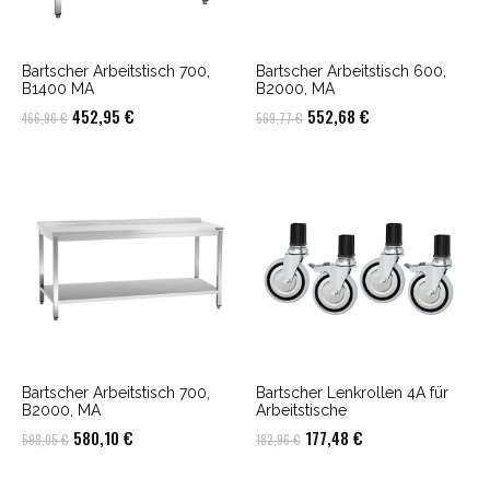
Bartscher Arbeitstisch 700,
Bartscher Arbeitstisch 600,
B1400 MA
B2000, MA
Ursprünglicher
Aktueller
Ursprünglicher
Aktueller
452,95
€
552,68
€
466,96
€
569,77
€
Preis
Preis
Preis
Preis
war:
ist:
war:
ist:
466,96 €
452,95 €.
569,77 €
552,68 €.
Bartscher Arbeitstisch 700,
Bartscher Lenkrollen 4A für
B2000, MA
Arbeitstische
Ursprünglicher
Aktueller
Ursprünglicher
Aktueller
580,10
€
177,48
€
598,05
€
182,96
€
Preis
Preis
Preis
Preis