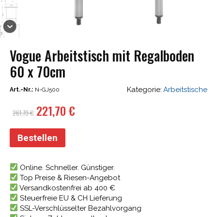
Vogue Arbeitstisch mit Regalboden
60 x 70cm
Kategorie:
Arbeitstische
Art.-Nr.:
N-GJ500
Ursprünglicher
Aktueller
221,70
€
261,79
€
Preis
Preis
war:
ist:
Bestellen
261,79 €
221,70 €.
Online. Schneller. Günstiger.
Top Preise & Riesen-Angebot
Versandkostenfrei ab 400 €
Steuerfreie EU & CH Lieferung
SSL-Verschlüsselter Bezahlvorgang