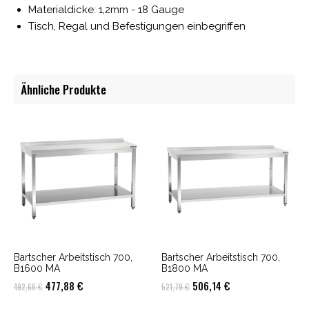
Materialdicke: 1,2mm - 18 Gauge
Tisch, Regal und Befestigungen einbegriffen
Ähnliche Produkte
Bartscher Arbeitstisch 700,
Bartscher Arbeitstisch 700,
B1600 MA
B1800 MA
Ursprünglicher
Aktueller
Ursprünglicher
Aktueller
477,88
€
506,14
€
492,66
€
521,79
€
Preis
Preis
Preis
Preis