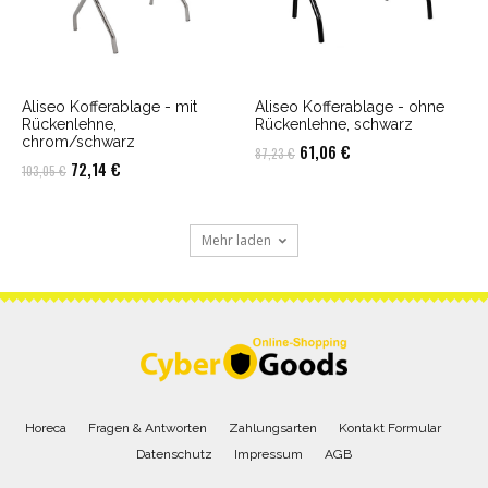
Aliseo Kofferablage - mit
Aliseo Kofferablage - ohne
Rückenlehne,
Rückenlehne, schwarz
chrom/schwarz
Ursprünglicher
Aktueller
61,06
€
87,23
€
Ursprünglicher
Aktueller
72,14
€
103,05
€
Preis
Preis
Preis
Preis
war:
ist:
war:
ist:
87,23 €
61,06 €.
Mehr laden
103,05 €
72,14 €.
Horeca
Fragen & Antworten
Zahlungsarten
Kontakt Formular
Datenschutz
Impressum
AGB