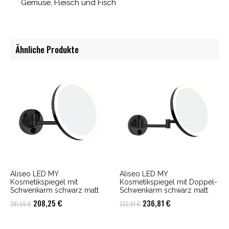
Gemüse, Fleisch und Fisch
Ähnliche Produkte
Aliseo LED MY
Aliseo LED MY
Kosmetikspiegel mit
Kosmetikspiegel mit Doppel-
Schwenkarm schwarz matt
Schwenkarm schwarz matt
Ursprünglicher
Aktueller
Ursprünglicher
Aktueller
208,25
€
236,81
€
291,55
€
332,01
€
Preis
Preis
Preis
Preis
war:
ist:
war:
ist: