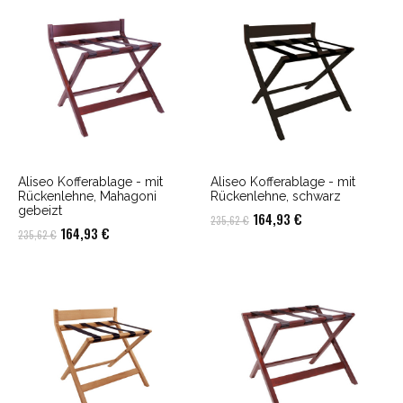
291,55 €
208,25 €.
332,01 €
236,81 €.
Aliseo Kofferablage - mit
Aliseo Kofferablage - mit
Rückenlehne, Mahagoni
Rückenlehne, schwarz
gebeizt
Ursprünglicher
Aktueller
164,93
€
235,62
€
Ursprünglicher
Aktueller
164,93
€
235,62
€
Preis
Preis
Preis
Preis
war:
ist:
war:
ist:
235,62 €
164,93 €.
235,62 €
164,93 €.