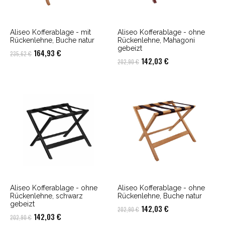
Aliseo Kofferablage - mit
Aliseo Kofferablage - ohne
Rückenlehne, Buche natur
Rückenlehne, Mahagoni
gebeizt
Ursprünglicher
Aktueller
164,93
€
235,62
€
Ursprünglicher
Aktueller
142,03
€
202,90
€
Preis
Preis
Preis
Preis
war:
ist:
war:
ist:
235,62 €
164,93 €.
202,90 €
142,03 €.
Aliseo Kofferablage - ohne
Aliseo Kofferablage - ohne
Rückenlehne, schwarz
Rückenlehne, Buche natur
gebeizt
Ursprünglicher
Aktueller
142,03
€
202,90
€
Ursprünglicher
Aktueller
142,03
€
202,90
€
Preis
Preis