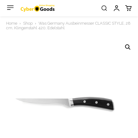
Home
Shop
Was Germany Ausbeinmesser CLASSIC STYLE, 28
cm, Klingenstahl 420, Edelstahl