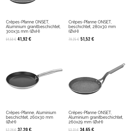
Crêpes-Pfanne ONSET,
Crêpes-Pfanne ONSET,
Aluminium granitbeschichtet,
beschichtet, 280x30 mm
300x31 mm (ØxH)
(ØxH)
Ursprünglicher
Aktueller
Ursprünglicher
Aktueller
41,92
€
51,52
€
64,50
€
79,25
€
Preis
Preis
Preis
Preis
war:
ist:
war:
ist:
64,50 €
41,92 €.
79,25 €
51,52 €.
Crêpes-Pfanne, Aluminium
Crêpes-Pfanne ONSET,
beschichtet, 260x30 mm
Aluminium granitbeschichtet,
(ØxH)
260x29 mm (ØxH)
Ursprünglicher
Aktueller
Ursprünglicher
Aktueller
37,20
€
34,65
€
57,24
€
53,31
€