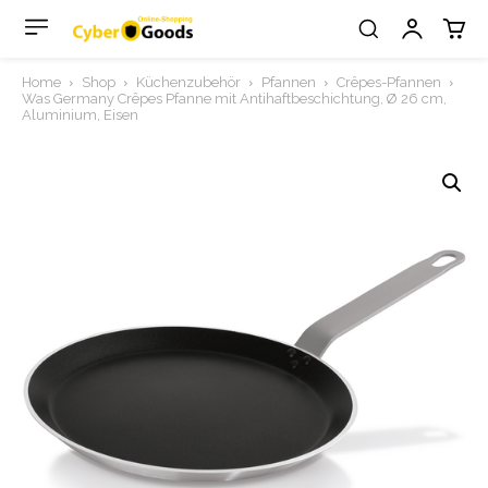
Home
Shop
Küchenzubehör
Pfannen
Crêpes-Pfannen
Was Germany Crêpes Pfanne mit Antihaftbeschichtung, Ø 26 cm,
Aluminium, Eisen