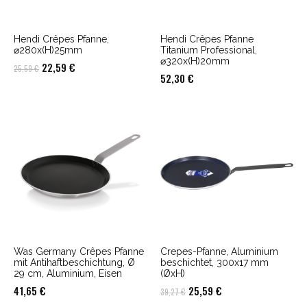
Hendi Crêpes Pfanne,
Hendi Crêpes Pfanne
⌀280x(H)25mm
Titanium Professional,
⌀320x(H)20mm
Ursprünglicher
Aktueller
22,59
€
25,59
€
52,30
€
Preis
Preis
war:
ist:
25,59 €
22,59 €.
Was Germany Crêpes Pfanne
Crepes-Pfanne, Aluminium
mit Antihaftbeschichtung, Ø
beschichtet, 300x17 mm
29 cm, Aluminium, Eisen
(ØxH)
Ursprünglicher
Aktueller
41,65
€
25,59
€
39,27
€
Preis
Preis