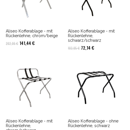
Aliseo Kofferablage - mit
Aliseo Kofferablage - mit
Rückenlehne, chrom/beige
Rückenlehne,
schwarz/schwarz
Ursprünglicher
Aktueller
141,44
€
202,06
€
Ursprünglicher
Aktueller
72,14
€
103,05
€
Preis
Preis
Preis
Preis
war:
ist:
war:
ist:
202,06 €
141,44 €.
103,05 €
72,14 €.
Aliseo Kofferablage - mit
Aliseo Kofferablage - ohne
Rückenlehne,
Rückenlehne, schwarz