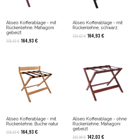
Aliseo Kofferablage - mit
Aliseo Kofferablage - mit
Rückenlehne, Mahagoni
Rückenlehne, schwarz
gebeizt
Ursprünglicher
Aktueller
164,93
€
235,62
€
Ursprünglicher
Aktueller
164,93
€
235,62
€
Preis
Preis
Preis
Preis
war:
ist:
war:
ist:
235,62 €
164,93 €.
235,62 €
164,93 €.
Aliseo Kofferablage - mit
Aliseo Kofferablage - ohne
Rückenlehne, Buche natur
Rückenlehne, Mahagoni
gebeizt
Ursprünglicher
Aktueller
164,93
€
235,62
€
Ursprünglicher
Aktueller
142,03
€
202,90
€
Preis
Preis