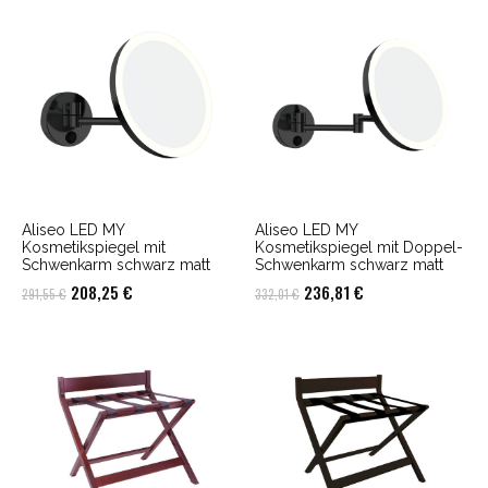
Aliseo LED MY
Aliseo LED MY
Kosmetikspiegel mit
Kosmetikspiegel mit Doppel-
Schwenkarm schwarz matt
Schwenkarm schwarz matt
Ursprünglicher
Aktueller
Ursprünglicher
Aktueller
208,25
€
236,81
€
291,55
€
332,01
€
Preis
Preis
Preis
Preis
war:
ist:
war:
ist:
291,55 €
208,25 €.
332,01 €
236,81 €.