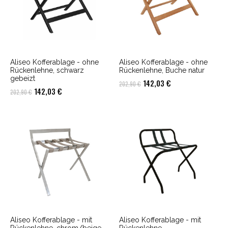
Aliseo Kofferablage - ohne
Aliseo Kofferablage - ohne
Rückenlehne, schwarz
Rückenlehne, Buche natur
gebeizt
Ursprünglicher
Aktueller
142,03
€
202,90
€
Ursprünglicher
Aktueller
142,03
€
202,90
€
Preis
Preis
Preis
Preis
war:
ist:
war:
ist:
202,90 €
142,03 €.
202,90 €
142,03 €.
Aliseo Kofferablage - mit
Aliseo Kofferablage - mit
Rückenlehne, chrom/beige
Rückenlehne,