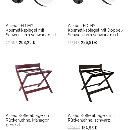
Aliseo LED MY
Aliseo LED MY
Kosmetikspiegel mit
Kosmetikspiegel mit Doppel-
Schwenkarm schwarz matt
Schwenkarm schwarz matt
Ursprünglicher
Aktueller
Ursprünglicher
Aktueller
208,25
€
236,81
€
291,55
€
332,01
€
Preis
Preis
Preis
Preis
war:
ist:
war:
ist:
291,55 €
208,25 €.
332,01 €
236,81 €.
Aliseo Kofferablage - mit
Aliseo Kofferablage - mit
Rückenlehne, Mahagoni
Rückenlehne, schwarz
gebeizt
Ursprünglicher
Aktueller
164,93
€
235,62
€