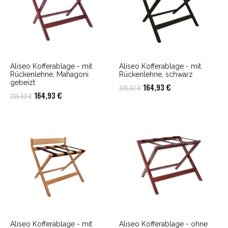
Aliseo Kofferablage - mit
Aliseo Kofferablage - mit
Rückenlehne, Mahagoni
Rückenlehne, schwarz
gebeizt
Ursprünglicher
Aktueller
164,93
€
235,62
€
Ursprünglicher
Aktueller
164,93
€
235,62
€
Preis
Preis
Preis
Preis
war:
ist:
war:
ist:
235,62 €
164,93 €.
235,62 €
164,93 €.
Aliseo Kofferablage - mit
Aliseo Kofferablage - ohne