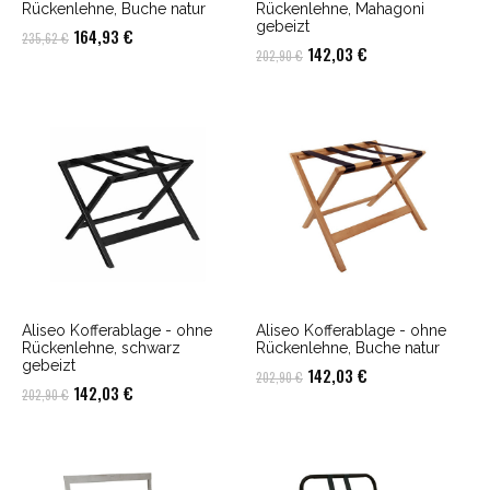
Rückenlehne, Buche natur
Rückenlehne, Mahagoni
gebeizt
Ursprünglicher
Aktueller
164,93
€
235,62
€
Ursprünglicher
Aktueller
142,03
€
202,90
€
Preis
Preis
Preis
Preis
war:
ist:
war:
ist:
235,62 €
164,93 €.
202,90 €
142,03 €.
Aliseo Kofferablage - ohne
Aliseo Kofferablage - ohne
Rückenlehne, schwarz
Rückenlehne, Buche natur
gebeizt
Ursprünglicher
Aktueller
142,03
€
202,90
€
Ursprünglicher
Aktueller
142,03
€
202,90
€
Preis
Preis
Preis
Preis
war:
ist:
war:
ist:
202,90 €
142,03 €.
202,90 €
142,03 €.