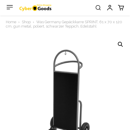
Home
Shop
Was Germany Gepäckkarre SPRINT, 61 x 70 x 120
cm, gun metal, poliert, schwarzer Teppich, Edelstahl