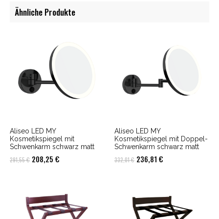
Ähnliche Produkte
Aliseo LED MY
Aliseo LED MY
Kosmetikspiegel mit
Kosmetikspiegel mit Doppel-
Schwenkarm schwarz matt
Schwenkarm schwarz matt
Ursprünglicher
Aktueller
Ursprünglicher
Aktueller
208,25
€
236,81
€
291,55
€
332,01
€
Preis
Preis
Preis
Preis
war:
ist:
war:
ist:
291,55 €
208,25 €.
332,01 €
236,81 €.