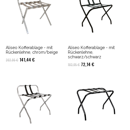
Aliseo Kofferablage - mit
Aliseo Kofferablage - mit
Rückenlehne, chrom/beige
Rückenlehne,
schwarz/schwarz
Ursprünglicher
Aktueller
141,44
€
202,06
€
Ursprünglicher
Aktueller
72,14
€
103,05
€
Preis
Preis
Preis
Preis
war:
ist:
war:
ist:
202,06 €
141,44 €.
103,05 €
72,14 €.