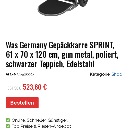
Was Germany Gepäckkarre SPRINT,
61 x 70 x 120 cm, gun metal, poliert,
schwarzer Teppich, Edelstahl
Kategorie:
Shop
Art.-Nr.:
5526005
Ursprünglicher
Aktueller
523,60
€
654,50
€
Preis
Preis
war:
ist:
Bestellen
654,50 €
523,60 €.
Online. Schneller. Günstiger.
Top Preise & Riesen-Angebot