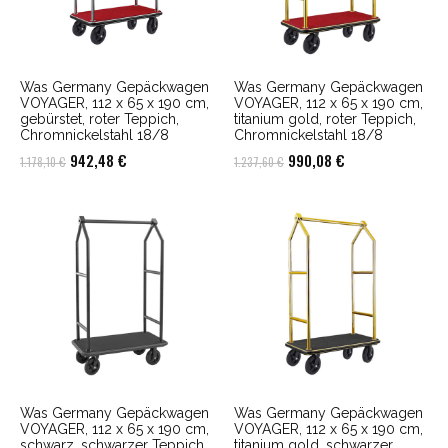
Was Germany Gepäckwagen
Was Germany Gepäckwagen
VOYAGER, 112 x 65 x 190 cm,
VOYAGER, 112 x 65 x 190 cm,
gebürstet, roter Teppich,
titanium gold, roter Teppich,
Chromnickelstahl 18/8
Chromnickelstahl 18/8
Ursprünglicher
Aktueller
Ursprünglicher
Aktueller
942,48
€
990,08
€
1.178,10
€
1.237,60
€
Preis
Preis
Preis
Preis
war:
ist:
war:
ist:
1.178,10 €
942,48 €.
1.237,60 €
990,08 €.
Was Germany Gepäckwagen
Was Germany Gepäckwagen
VOYAGER, 112 x 65 x 190 cm,
VOYAGER, 112 x 65 x 190 cm,
schwarz, schwarzer Teppich,
titanium gold, schwarzer