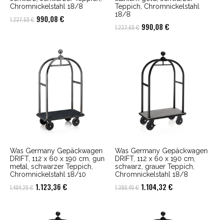
Chromnickelstahl 18/8
Teppich, Chromnickelstahl
18/8
Ursprünglicher
Aktueller
990,08
€
1.237,60
€
Ursprünglicher
Aktueller
990,08
€
1.237,60
€
Preis
Preis
Preis
Preis
war:
ist:
war:
ist:
1.237,60 €
990,08 €.
1.237,60 €
990,08 €.
Was Germany Gepäckwagen
Was Germany Gepäckwagen
DRIFT, 112 x 60 x 190 cm, gun
DRIFT, 112 x 60 x 190 cm,
metal, schwarzer Teppich,
schwarz, grauer Teppich,
Chromnickelstahl 18/10
Chromnickelstahl 18/8
Ursprünglicher
Aktueller
Ursprünglicher
Aktueller
1.123,36
€
1.104,32
€
1.404,20
€
1.380,40
€
Preis
Preis
Preis
Preis
war:
ist:
war:
ist: