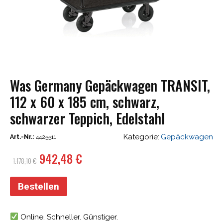
Was Germany Gepäckwagen TRANSIT,
112 x 60 x 185 cm, schwarz,
schwarzer Teppich, Edelstahl
Kategorie:
Gepäckwagen
Art.-Nr.:
4425511
Ursprünglicher
Aktueller
942,48
€
1.178,10
€
Preis
Preis
war:
ist:
Bestellen
1.178,10 €
942,48 €.
Online. Schneller. Günstiger.