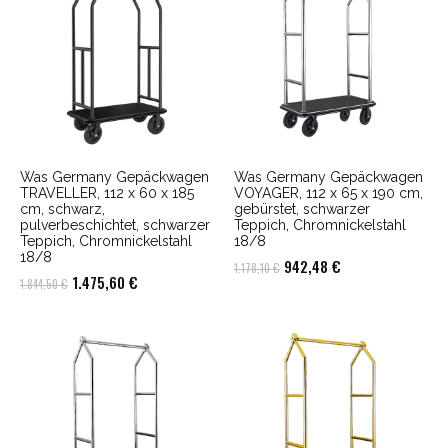
Was Germany Gepäckwagen
Was Germany Gepäckwagen
TRAVELLER, 112 x 60 x 185
VOYAGER, 112 x 65 x 190 cm,
cm, schwarz,
gebürstet, schwarzer
pulverbeschichtet, schwarzer
Teppich, Chromnickelstahl
Teppich, Chromnickelstahl
18/8
18/8
Ursprünglicher
Aktueller
942,48
€
1.178,10
€
Ursprünglicher
Aktueller
1.475,60
€
1.844,50
€
Preis
Preis
Preis
Preis
war:
ist:
war:
ist:
1.178,10 €
942,48 €.
1.844,50 €
1.475,60 €.