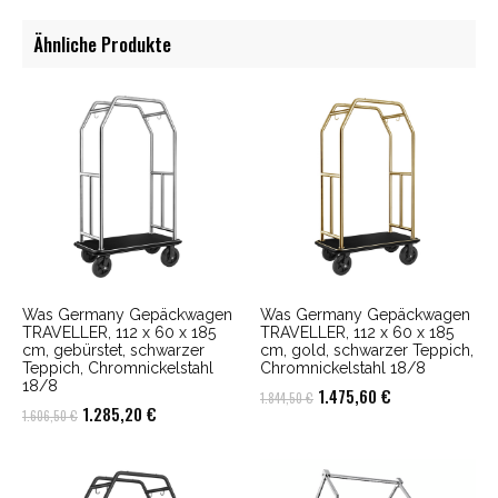
Ähnliche Produkte
Was Germany Gepäckwagen
Was Germany Gepäckwagen
TRAVELLER, 112 x 60 x 185
TRAVELLER, 112 x 60 x 185
cm, gebürstet, schwarzer
cm, gold, schwarzer Teppich,
Teppich, Chromnickelstahl
Chromnickelstahl 18/8
18/8
Ursprünglicher
Aktueller
1.475,60
€
1.844,50
€
Ursprünglicher
Aktueller
1.285,20
€
1.606,50
€
Preis
Preis
Preis
Preis
war:
ist:
war:
ist:
1.844,50 €
1.475,60 €.
1.606,50 €
1.285,20 €.