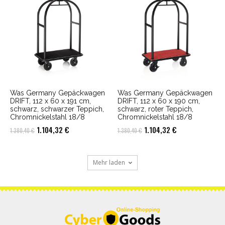
1.404,20 €
1.123,36 €.
1.380,40 €
1.104,32 €.
Was Germany Gepäckwagen
Was Germany Gepäckwagen
DRIFT, 112 x 60 x 191 cm,
DRIFT, 112 x 60 x 190 cm,
schwarz, schwarzer Teppich,
schwarz, roter Teppich,
Chromnickelstahl 18/8
Chromnickelstahl 18/8
Ursprünglicher
Aktueller
Ursprünglicher
Aktueller
1.104,32
€
1.104,32
€
1.380,40
€
1.380,40
€
Preis
Preis
Preis
Preis
war:
ist:
war:
ist:
Mehr laden
1.380,40 €
1.104,32 €.
1.380,40 €
1.104,32 €.