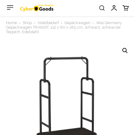
Home
Shop
Hotelbedarf
Gepäckwagen
Was Germany
Gepäckwagen TRANSIT, 112 x 60 x 185 cm, schwarz, schwarzer
Teppich, Edelstahl