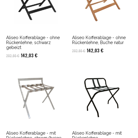
Aliseo Kofferablage - ohne
Aliseo Kofferablage - ohne
Rückenlehne, schwarz
Rückenlehne, Buche natur
gebeizt
Ursprünglicher
Aktueller
142,03
€
202,90
€
Ursprünglicher
Aktueller
142,03
€
202,90
€
Preis
Preis
Preis
Preis
war:
ist:
war:
ist:
202,90 €
142,03 €.
202,90 €
142,03 €.
Aliseo Kofferablage - mit
Aliseo Kofferablage - mit
Rückenlehne, chrom/beige
Rückenlehne,