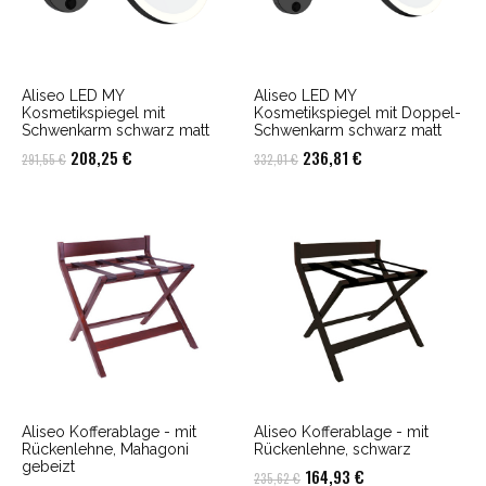
Aliseo LED MY
Aliseo LED MY
Kosmetikspiegel mit
Kosmetikspiegel mit Doppel-
Schwenkarm schwarz matt
Schwenkarm schwarz matt
Ursprünglicher
Aktueller
Ursprünglicher
Aktueller
208,25
€
236,81
€
291,55
€
332,01
€
Preis
Preis
Preis
Preis
war:
ist:
war:
ist:
291,55 €
208,25 €.
332,01 €
236,81 €.
Aliseo Kofferablage - mit
Aliseo Kofferablage - mit
Rückenlehne, Mahagoni
Rückenlehne, schwarz
gebeizt
Ursprünglicher
Aktueller
164,93
€
235,62
€