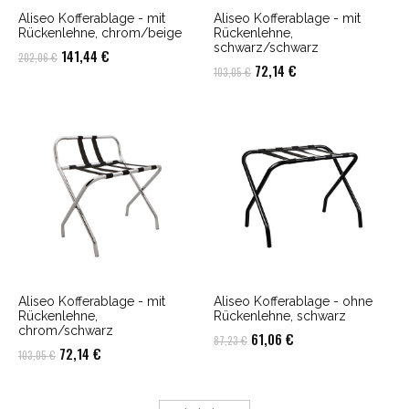
Aliseo Kofferablage - mit
Aliseo Kofferablage - mit
Rückenlehne, chrom/beige
Rückenlehne,
schwarz/schwarz
Ursprünglicher
Aktueller
141,44
€
202,06
€
Ursprünglicher
Aktueller
72,14
€
103,05
€
Preis
Preis
Preis
Preis
war:
ist:
war:
ist:
202,06 €
141,44 €.
103,05 €
72,14 €.
Aliseo Kofferablage - mit
Aliseo Kofferablage - ohne
Rückenlehne,
Rückenlehne, schwarz
chrom/schwarz
Ursprünglicher
Aktueller
61,06
€
87,23
€
Ursprünglicher
Aktueller
72,14
€
103,05
€
Preis
Preis
Preis
Preis
war:
ist:
war:
ist:
87,23 €
61,06 €.