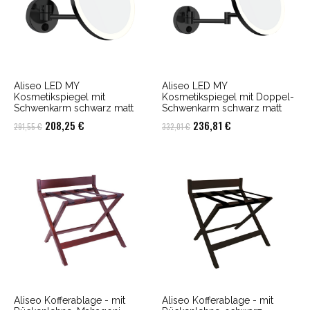
Aliseo LED MY
Aliseo LED MY
Kosmetikspiegel mit
Kosmetikspiegel mit Doppel-
Schwenkarm schwarz matt
Schwenkarm schwarz matt
Ursprünglicher
Aktueller
Ursprünglicher
Aktueller
208,25
€
236,81
€
291,55
€
332,01
€
Preis
Preis
Preis
Preis
war:
ist:
war:
ist:
291,55 €
208,25 €.
332,01 €
236,81 €.
Aliseo Kofferablage - mit
Aliseo Kofferablage - mit