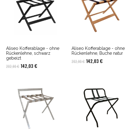
Aliseo Kofferablage - ohne
Aliseo Kofferablage - ohne
Rückenlehne, schwarz
Rückenlehne, Buche natur
gebeizt
Ursprünglicher
Aktueller
142,03
€
202,90
€
Ursprünglicher
Aktueller
142,03
€
202,90
€
Preis
Preis
Preis
Preis
war:
ist:
war:
ist:
202,90 €
142,03 €.
202,90 €
142,03 €.