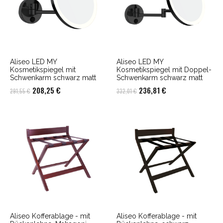
Aliseo LED MY
Aliseo LED MY
Kosmetikspiegel mit
Kosmetikspiegel mit Doppel-
Schwenkarm schwarz matt
Schwenkarm schwarz matt
Ursprünglicher
Aktueller
Ursprünglicher
Aktueller
208,25
€
236,81
€
291,55
€
332,01
€
Preis
Preis
Preis
Preis
war:
ist:
war:
ist:
291,55 €
208,25 €.
332,01 €
236,81 €.
Aliseo Kofferablage - mit
Aliseo Kofferablage - mit