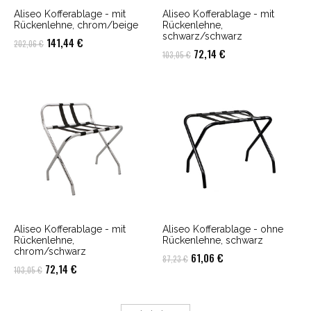
Aliseo Kofferablage - mit
Aliseo Kofferablage - mit
Rückenlehne, chrom/beige
Rückenlehne,
schwarz/schwarz
Ursprünglicher
Aktueller
141,44
€
202,06
€
Ursprünglicher
Aktueller
72,14
€
103,05
€
Preis
Preis
Preis
Preis
war:
ist:
war:
ist:
202,06 €
141,44 €.
103,05 €
72,14 €.
Aliseo Kofferablage - mit
Aliseo Kofferablage - ohne
Rückenlehne,
Rückenlehne, schwarz
chrom/schwarz
Ursprünglicher
Aktueller
61,06
€
87,23
€
Ursprünglicher
Aktueller
72,14
€
103,05
€
Preis
Preis
Preis
Preis
war:
ist:
war:
ist:
87,23 €
61,06 €.