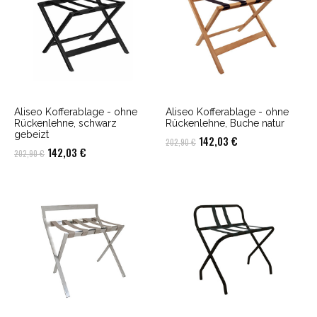
Aliseo Kofferablage - ohne
Aliseo Kofferablage - ohne
Rückenlehne, schwarz
Rückenlehne, Buche natur
gebeizt
Ursprünglicher
Aktueller
142,03
€
202,90
€
Ursprünglicher
Aktueller
142,03
€
202,90
€
Preis
Preis
Preis
Preis
war:
ist:
war:
ist:
202,90 €
142,03 €.
202,90 €
142,03 €.