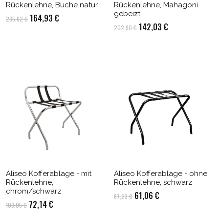
Rückenlehne, Buche natur
Rückenlehne, Mahagoni
gebeizt
Ursprünglicher
Aktueller
164,93
€
235,62
€
Ursprünglicher
Aktueller
142,03
€
202,90
€
Preis
Preis
Preis
Preis
war:
ist:
war:
ist:
235,62 €
164,93 €.
202,90 €
142,03 €.
Aliseo Kofferablage - mit
Aliseo Kofferablage - ohne
Rückenlehne,
Rückenlehne, schwarz
chrom/schwarz
Ursprünglicher
Aktueller
61,06
€
87,23
€
Ursprünglicher
Aktueller
72,14
€
103,05
€
Preis
Preis
Preis
Preis