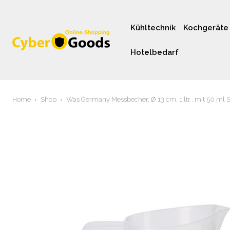
Kühltechnik
Kochgeräte
Hotelbedarf
Home
Shop
Was Germany Messbecher, Ø 13 cm, 1 ltr., mit 50 ml 