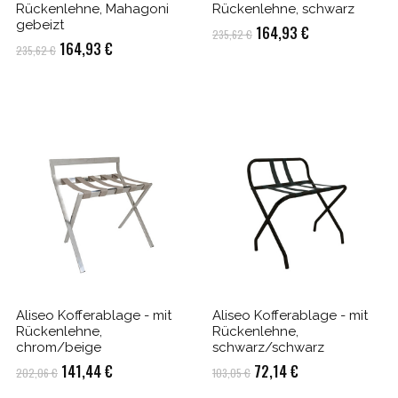
Rückenlehne, Mahagoni
Rückenlehne, schwarz
gebeizt
Ursprünglicher
Aktueller
164,93
€
235,62
€
Ursprünglicher
Aktueller
164,93
€
235,62
€
Preis
Preis
Preis
Preis
war:
ist:
war:
ist:
235,62 €
164,93 €.
235,62 €
164,93 €.
Aliseo Kofferablage - mit
Aliseo Kofferablage - mit
Rückenlehne,
Rückenlehne,
chrom/beige
schwarz/schwarz
Ursprünglicher
Aktueller
Ursprünglicher
Aktueller
141,44
€
72,14
€
202,06
€
103,05
€
Preis
Preis
Preis
Preis