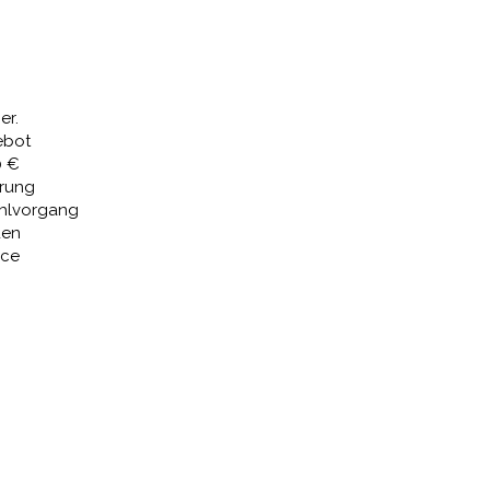
er.
ebot
0 €
erung
ahlvorgang
den
ice