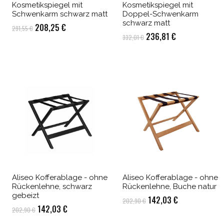
Kosmetikspiegel mit
Kosmetikspiegel mit
Schwenkarm schwarz matt
Doppel-Schwenkarm
schwarz matt
Ursprünglicher
Aktueller
208,25
€
291,55
€
Ursprünglicher
Aktueller
236,81
€
332,01
€
Preis
Preis
Preis
Preis
war:
ist:
war:
ist:
291,55 €
208,25 €.
332,01 €
236,81 €.
Aliseo Kofferablage - ohne
Aliseo Kofferablage - ohne
Rückenlehne, schwarz
Rückenlehne, Buche natur
gebeizt
Ursprünglicher
Aktueller
142,03
€
202,90
€
Ursprünglicher
Aktueller
142,03
€
202,90
€
Preis
Preis
Preis
Preis