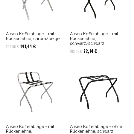
Aliseo Kofferablage - mit
Aliseo Kofferablage - mit
Rückenlehne, chrom/beige
Rückenlehne,
schwarz/schwarz
Ursprünglicher
Aktueller
141,44
€
202,06
€
Ursprünglicher
Aktueller
72,14
€
103,05
€
Preis
Preis
Preis
Preis
war:
ist:
war:
ist:
202,06 €
141,44 €.
103,05 €
72,14 €.
Aliseo Kofferablage - mit
Aliseo Kofferablage - ohne
Rückenlehne,
Rückenlehne, schwarz