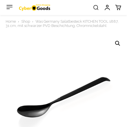
Home
Shop
Was Germany Salatbesteck KITCHEN TOOL 1887,
31 cm, mit schwarzer PVD Beschichtung, Chromnickelstahl