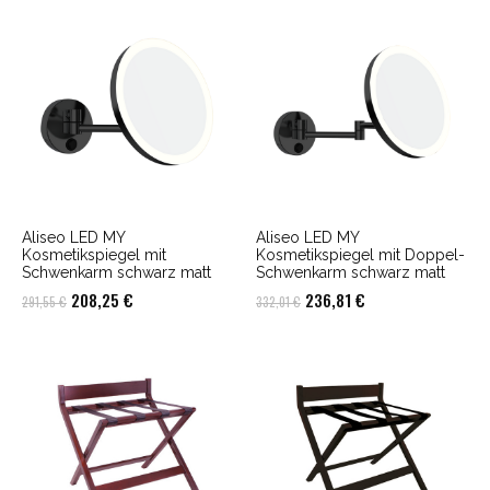
Aliseo LED MY
Aliseo LED MY
Kosmetikspiegel mit
Kosmetikspiegel mit Doppel-
Schwenkarm schwarz matt
Schwenkarm schwarz matt
Ursprünglicher
Aktueller
Ursprünglicher
Aktueller
208,25
€
236,81
€
291,55
€
332,01
€
Preis
Preis
Preis
Preis
war:
ist:
war:
ist:
291,55 €
208,25 €.
332,01 €
236,81 €.