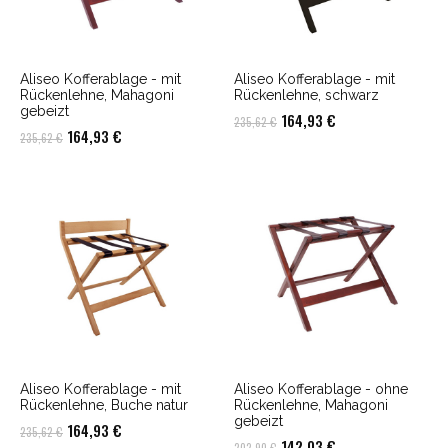
Aliseo Kofferablage - mit
Aliseo Kofferablage - mit
Rückenlehne, Mahagoni
Rückenlehne, schwarz
gebeizt
Ursprünglicher
Aktueller
164,93
€
235,62
€
Ursprünglicher
Aktueller
164,93
€
235,62
€
Preis
Preis
Preis
Preis
war:
ist:
war:
ist:
235,62 €
164,93 €.
235,62 €
164,93 €.
Aliseo Kofferablage - mit
Aliseo Kofferablage - ohne
Rückenlehne, Buche natur
Rückenlehne, Mahagoni
gebeizt
Ursprünglicher
Aktueller
164,93
€
235,62
€
Ursprünglicher
Aktueller
142,03
€
202,90
€