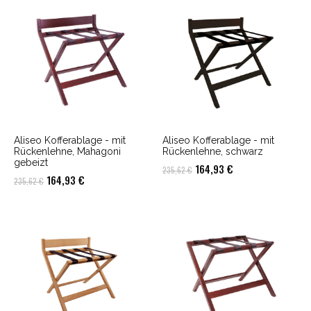
291,55 €
208,25 €.
332,01 €
236,81 €.
Aliseo Kofferablage - mit
Aliseo Kofferablage - mit
Rückenlehne, Mahagoni
Rückenlehne, schwarz
gebeizt
Ursprünglicher
Aktueller
164,93
€
235,62
€
Ursprünglicher
Aktueller
164,93
€
235,62
€
Preis
Preis
Preis
Preis
war:
ist:
war:
ist:
235,62 €
164,93 €.
235,62 €
164,93 €.