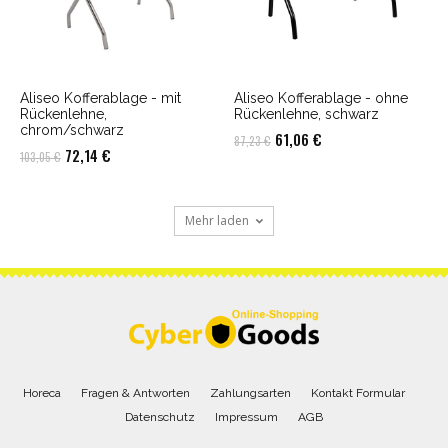
Aliseo Kofferablage - mit
Aliseo Kofferablage - ohne
Rückenlehne,
Rückenlehne, schwarz
chrom/schwarz
Ursprünglicher
Aktueller
61,06
€
87,23
€
Ursprünglicher
Aktueller
72,14
€
103,05
€
Preis
Preis
Preis
Preis
war:
ist:
war:
ist:
87,23 €
61,06 €.
Mehr laden
103,05 €
72,14 €.
Horeca
Fragen & Antworten
Zahlungsarten
Kontakt Formular
Datenschutz
Impressum
AGB