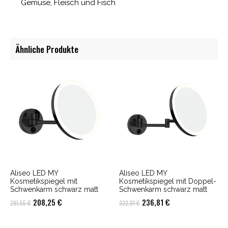
Gemüse, Fleisch und Fisch
Ähnliche Produkte
Aliseo LED MY
Aliseo LED MY
Kosmetikspiegel mit
Kosmetikspiegel mit Doppel-
Schwenkarm schwarz matt
Schwenkarm schwarz matt
Ursprünglicher
Aktueller
Ursprünglicher
Aktueller
208,25
€
236,81
€
291,55
€
332,01
€
Preis
Preis
Preis
Preis
war:
ist:
war:
ist: