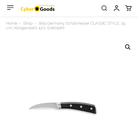
Home
Shop
Was Germany Schälmesser CLASSIC STYLE, 19
cm, Klingenstahl 420, Edelstahl