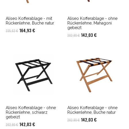
Aliseo Kofferablage - mit
Aliseo Kofferablage - ohne
Rückenlehne, Buche natur
Rückenlehne, Mahagoni
gebeizt
Ursprünglicher
Aktueller
164,93
€
235,62
€
Ursprünglicher
Aktueller
142,03
€
202,90
€
Preis
Preis
Preis
Preis
war:
ist:
war:
ist:
235,62 €
164,93 €.
202,90 €
142,03 €.
Aliseo Kofferablage - ohne
Aliseo Kofferablage - ohne
Rückenlehne, schwarz
Rückenlehne, Buche natur
gebeizt
Ursprünglicher
Aktueller
142,03
€
202,90
€
Ursprünglicher
Aktueller
142,03
€
202,90
€
Preis
Preis