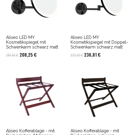
Aliseo LED MY
Aliseo LED MY
Kosmetikspiegel mit
Kosmetikspiegel mit Doppel-
Schwenkarm schwarz matt
Schwenkarm schwarz matt
Ursprünglicher
Aktueller
Ursprünglicher
Aktueller
208,25
€
236,81
€
291,55
€
332,01
€
Preis
Preis
Preis
Preis
war:
ist:
war:
ist:
291,55 €
208,25 €.
332,01 €
236,81 €.
Aliseo Kofferablage - mit
Aliseo Kofferablage - mit