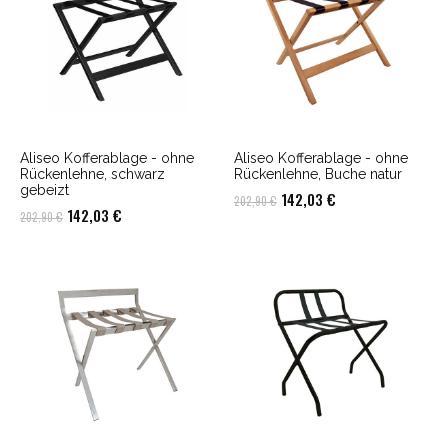
Aliseo Kofferablage - ohne
Aliseo Kofferablage - ohne
Rückenlehne, schwarz
Rückenlehne, Buche natur
gebeizt
Ursprünglicher
Aktueller
142,03
€
202,90
€
Ursprünglicher
Aktueller
142,03
€
202,90
€
Preis
Preis
Preis
Preis
war:
ist:
war:
ist:
202,90 €
142,03 €.
202,90 €
142,03 €.