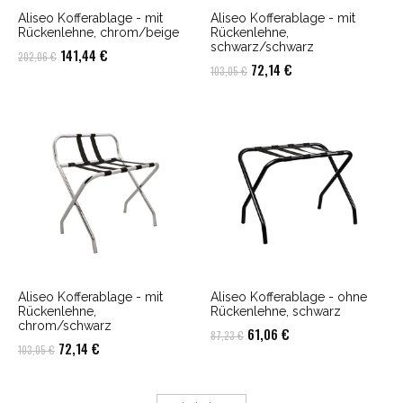
Aliseo Kofferablage - mit
Aliseo Kofferablage - mit
Rückenlehne, chrom/beige
Rückenlehne,
schwarz/schwarz
Ursprünglicher
Aktueller
141,44
€
202,06
€
Ursprünglicher
Aktueller
72,14
€
103,05
€
Preis
Preis
Preis
Preis
war:
ist:
war:
ist:
202,06 €
141,44 €.
103,05 €
72,14 €.
Aliseo Kofferablage - mit
Aliseo Kofferablage - ohne
Rückenlehne,
Rückenlehne, schwarz
chrom/schwarz
Ursprünglicher
Aktueller
61,06
€
87,23
€
Ursprünglicher
Aktueller
72,14
€
103,05
€
Preis
Preis
Preis
Preis
war:
ist:
war:
ist:
87,23 €
61,06 €.