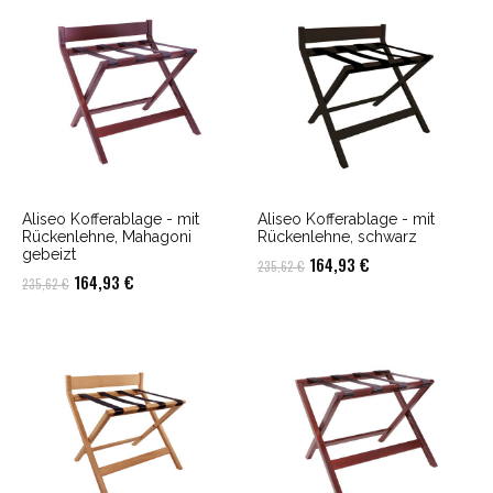
291,55 €
208,25 €.
332,01 €
236,81 €.
Aliseo Kofferablage - mit
Aliseo Kofferablage - mit
Rückenlehne, Mahagoni
Rückenlehne, schwarz
gebeizt
Ursprünglicher
Aktueller
164,93
€
235,62
€
Ursprünglicher
Aktueller
164,93
€
235,62
€
Preis
Preis
Preis
Preis
war:
ist:
war:
ist:
235,62 €
164,93 €.
235,62 €
164,93 €.