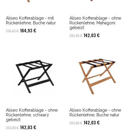
Aliseo Kofferablage - mit
Aliseo Kofferablage - ohne
Rückenlehne, Buche natur
Rückenlehne, Mahagoni
gebeizt
Ursprünglicher
Aktueller
164,93
€
235,62
€
Ursprünglicher
Aktueller
142,03
€
202,90
€
Preis
Preis
Preis
Preis
war:
ist:
war:
ist:
235,62 €
164,93 €.
202,90 €
142,03 €.
Aliseo Kofferablage - ohne
Aliseo Kofferablage - ohne
Rückenlehne, schwarz
Rückenlehne, Buche natur
gebeizt
Ursprünglicher
Aktueller
142,03
€
202,90
€
Ursprünglicher
Aktueller
142,03
€
202,90
€
Preis
Preis