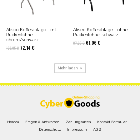
Aliseo Kofferablage - mit
Aliseo Kofferablage - ohne
Rückenlehne,
Rückenlehne, schwarz
chrom/schwarz
Ursprünglicher
Aktueller
61,06
€
87,23
€
Ursprünglicher
Aktueller
72,14
€
103,05
€
Preis
Preis
Preis
Preis
war:
ist:
war:
ist:
87,23 €
61,06 €.
Mehr laden
103,05 €
72,14 €.
Horeca
Fragen & Antworten
Zahlungsarten
Kontakt Formular
Datenschutz
Impressum
AGB