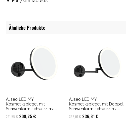
Für 7 GN Tabletts
Ähnliche Produkte
Aliseo LED MY
Aliseo LED MY
Kosmetikspiegel mit
Kosmetikspiegel mit Doppel-
Schwenkarm schwarz matt
Schwenkarm schwarz matt
Ursprünglicher
Aktueller
Ursprünglicher
Aktueller
208,25
€
236,81
€
291,55
€
332,01
€
Preis
Preis
Preis
Preis
war:
ist:
war:
ist: