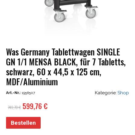
Was Germany Tablettwagen SINGLE
GN 1/1 MENSA BLACK, für 7 Tabletts,
schwarz, 60 x 44,5 x 125 cm,
MDF/Aluminium
Kategorie:
Shop
Art.-Nr.:
1956507
Ursprünglicher
Aktueller
599,76
€
749,70
€
Preis
Preis
war:
ist:
Bestellen
749,70 €
599,76 €.