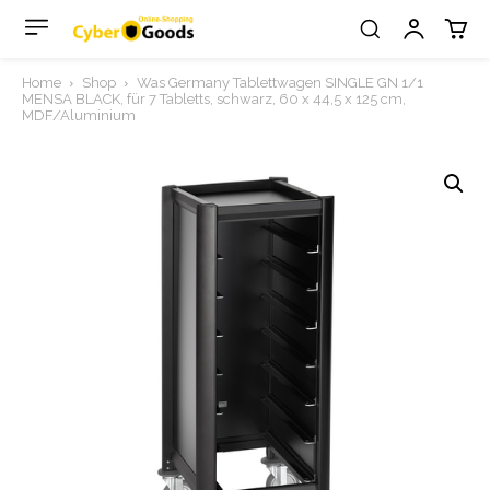
Home
Shop
Was Germany Tablettwagen SINGLE GN 1/1
MENSA BLACK, für 7 Tabletts, schwarz, 60 x 44,5 x 125 cm,
MDF/Aluminium