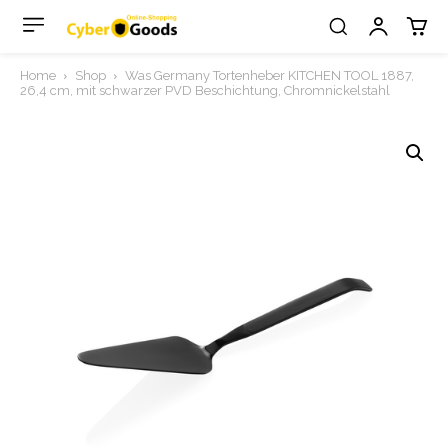
Home
Shop
Was Germany Tortenheber KITCHEN TOOL 1887,
26,4 cm, mit schwarzer PVD Beschichtung, Chromnickelstahl