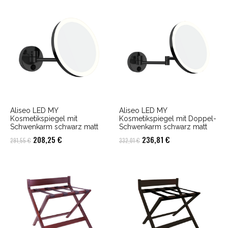
Aliseo LED MY
Aliseo LED MY
Kosmetikspiegel mit
Kosmetikspiegel mit Doppel-
Schwenkarm schwarz matt
Schwenkarm schwarz matt
Ursprünglicher
Aktueller
Ursprünglicher
Aktueller
208,25
€
236,81
€
291,55
€
332,01
€
Preis
Preis
Preis
Preis
war:
ist:
war:
ist:
291,55 €
208,25 €.
332,01 €
236,81 €.