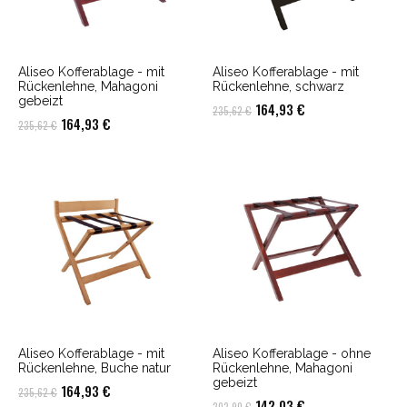
Aliseo Kofferablage - mit
Aliseo Kofferablage - mit
Rückenlehne, Mahagoni
Rückenlehne, schwarz
gebeizt
Ursprünglicher
Aktueller
164,93
€
235,62
€
Ursprünglicher
Aktueller
164,93
€
235,62
€
Preis
Preis
Preis
Preis
war:
ist:
war:
ist:
235,62 €
164,93 €.
235,62 €
164,93 €.
Aliseo Kofferablage - mit
Aliseo Kofferablage - ohne
Rückenlehne, Buche natur
Rückenlehne, Mahagoni
gebeizt
Ursprünglicher
Aktueller
164,93
€
235,62
€
Ursprünglicher
Aktueller
142,03
€
202,90
€