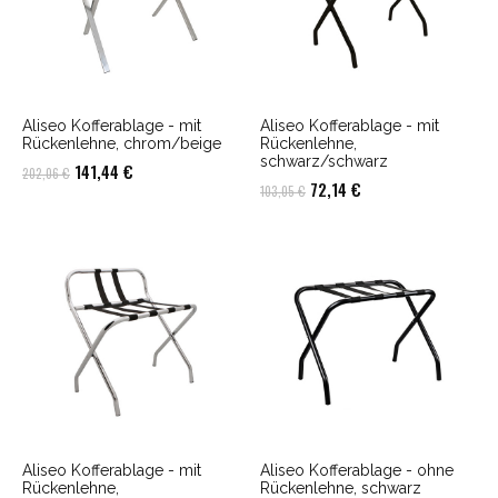
Aliseo Kofferablage - mit
Aliseo Kofferablage - mit
Rückenlehne, chrom/beige
Rückenlehne,
schwarz/schwarz
Ursprünglicher
Aktueller
141,44
€
202,06
€
Ursprünglicher
Aktueller
72,14
€
103,05
€
Preis
Preis
Preis
Preis
war:
ist:
war:
ist:
202,06 €
141,44 €.
103,05 €
72,14 €.
Aliseo Kofferablage - mit
Aliseo Kofferablage - ohne
Rückenlehne,
Rückenlehne, schwarz