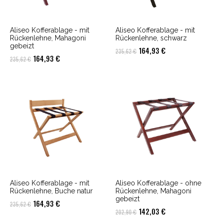
Aliseo Kofferablage - mit
Aliseo Kofferablage - mit
Rückenlehne, Mahagoni
Rückenlehne, schwarz
gebeizt
Ursprünglicher
Aktueller
164,93
€
235,62
€
Ursprünglicher
Aktueller
164,93
€
235,62
€
Preis
Preis
Preis
Preis
war:
ist:
war:
ist:
235,62 €
164,93 €.
235,62 €
164,93 €.
Aliseo Kofferablage - mit
Aliseo Kofferablage - ohne
Rückenlehne, Buche natur
Rückenlehne, Mahagoni
gebeizt
Ursprünglicher
Aktueller
164,93
€
235,62
€
Ursprünglicher
Aktueller
142,03
€
202,90
€
Preis
Preis