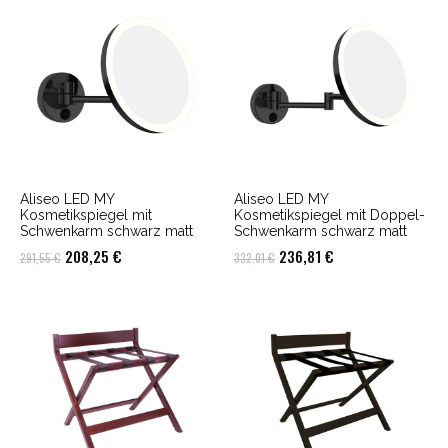
Aliseo LED MY
Aliseo LED MY
Kosmetikspiegel mit
Kosmetikspiegel mit Doppel-
Schwenkarm schwarz matt
Schwenkarm schwarz matt
Ursprünglicher
Aktueller
Ursprünglicher
Aktueller
208,25
€
236,81
€
291,55
€
332,01
€
Preis
Preis
Preis
Preis
war:
ist:
war:
ist:
291,55 €
208,25 €.
332,01 €
236,81 €.