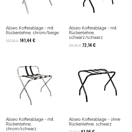
Aliseo Kofferablage - mit
Aliseo Kofferablage - mit
Rückenlehne, chrom/beige
Rückenlehne,
schwarz/schwarz
Ursprünglicher
Aktueller
141,44
€
202,06
€
Ursprünglicher
Aktueller
72,14
€
103,05
€
Preis
Preis
Preis
Preis
war:
ist:
war:
ist:
202,06 €
141,44 €.
103,05 €
72,14 €.
Aliseo Kofferablage - mit
Aliseo Kofferablage - ohne
Rückenlehne,
Rückenlehne, schwarz
chrom/schwarz
Ursprünglicher
Aktueller
61,06
€
87,23
€