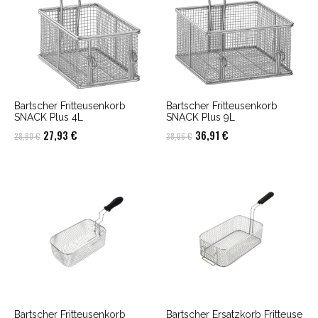
Bartscher Fritteusenkorb
Bartscher Fritteusenkorb
SNACK Plus 4L
SNACK Plus 9L
Ursprünglicher
Aktueller
Ursprünglicher
Aktueller
27,93
€
36,91
€
28,80
€
38,06
€
Preis
Preis
Preis
Preis
war:
ist:
war:
ist:
28,80 €
27,93 €.
38,06 €
36,91 €.
Bartscher Fritteusenkorb
Bartscher Ersatzkorb Fritteuse