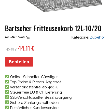
Bartscher Fritteusenkorb 12L-10/20
Kategorie:
Zubehör
Art.-Nr.:
B-162653
Ursprünglicher
Aktueller
44,11
€
45,48
€
Preis
Preis
war:
ist:
Bestellen
45,48 €
44,11 €.
Online. Schneller. Günstiger.
Top Preise & Riesen-Angebot
Versandkostenfrei ab 400 €
Steuerfreie EU & CH Lieferung
SSL-Verschlüsselter Bezahlvorgang
Sichere Zahlungsmethoden
Persönlicher Kundenservice