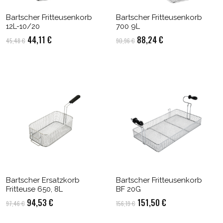
Bartscher Fritteusenkorb
Bartscher Fritteusenkorb
12L-10/20
700 9L
Ursprünglicher
Aktueller
Ursprünglicher
Aktueller
44,11
€
88,24
€
45,48
€
90,96
€
Preis
Preis
Preis
Preis
war:
ist:
war:
ist:
45,48 €
44,11 €.
90,96 €
88,24 €.
Bartscher Ersatzkorb
Bartscher Fritteusenkorb
Fritteuse 650, 8L
BF 20G
Ursprünglicher
Aktueller
Ursprünglicher
Aktueller
94,53
€
151,50
€
97,46
€
156,19
€
Preis
Preis
Preis
Preis