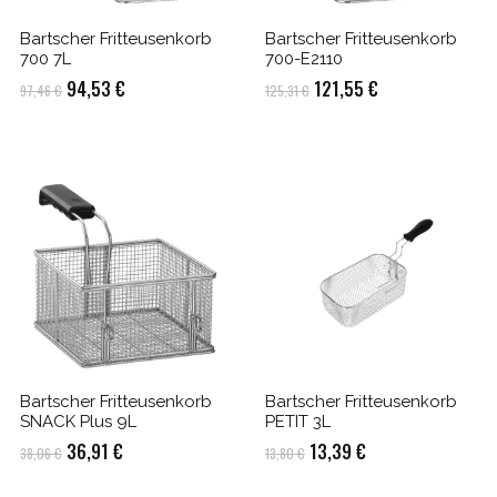
Bartscher Fritteusenkorb
Bartscher Fritteusenkorb
700 7L
700-E2110
Ursprünglicher
Aktueller
Ursprünglicher
Aktueller
94,53
€
121,55
€
97,46
€
125,31
€
Preis
Preis
Preis
Preis
war:
ist:
war:
ist:
97,46 €
94,53 €.
125,31 €
121,55 €.
Bartscher Fritteusenkorb
Bartscher Fritteusenkorb
SNACK Plus 9L
PETIT 3L
Ursprünglicher
Aktueller
Ursprünglicher
Aktueller
36,91
€
13,39
€
38,06
€
13,80
€
Preis
Preis
Preis
Preis