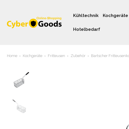
Kühltechnik
Kochgeräte
Hotelbedarf
Home
Kochgeräte
Fritteusen
Zubehör
Bartscher Fritteusenk