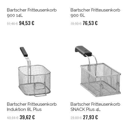
Bartscher Fritteusenkorb
Bartscher Fritteusenkorb
900 14L
900 6L
Ursprünglicher
Aktueller
Ursprünglicher
Aktueller
94,53
€
76,53
€
97,46
€
78,90
€
Preis
Preis
Preis
Preis
war:
ist:
war:
ist:
97,46 €
94,53 €.
78,90 €
76,53 €.
Bartscher Fritteusenkorb
Bartscher Fritteusenkorb
Induktion 8L Plus
SNACK Plus 4L
Ursprünglicher
Aktueller
Ursprünglicher
Aktueller
39,62
€
27,93
€
40,84
€
28,80
€
Preis
Preis
Preis
Preis