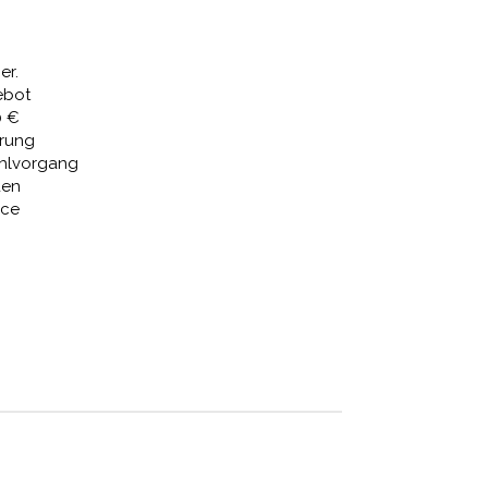
80,13 €.
er.
ebot
0 €
erung
ahlvorgang
den
ice