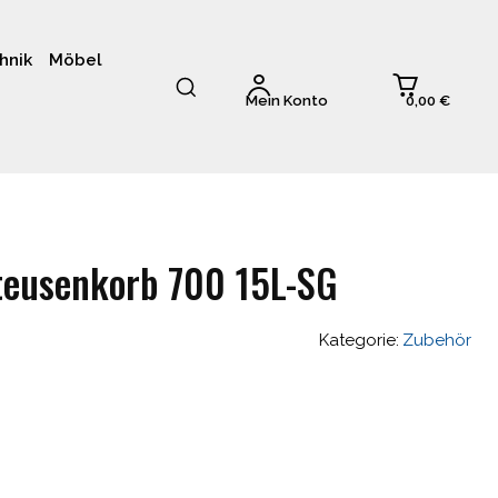
hnik
Möbel
0,00 €
Mein Konto
tteusenkorb 700 15L-SG
Kategorie:
Zubehör
glicher
Aktueller
Preis
st: