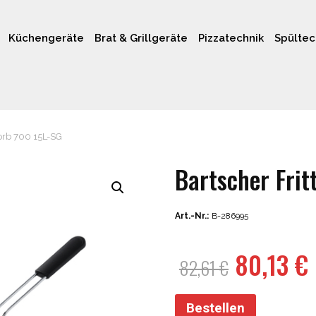
Küchengeräte
Brat & Grillgeräte
Pizzatechnik
Spültec
orb 700 15L-SG
Bartscher Fri
Art.-Nr.:
B-286995
Ursprün
80,13
€
82,61
€
Preis
war:
i
Bestellen