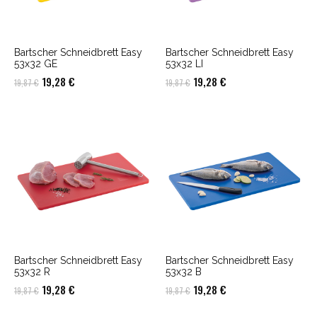
Bartscher Schneidbrett Easy
Bartscher Schneidbrett Easy
53x32 GE
53x32 LI
Ursprünglicher
Aktueller
Ursprünglicher
Aktueller
19,28
€
19,28
€
19,87
€
19,87
€
Preis
Preis
Preis
Preis
war:
ist:
war:
ist:
19,87 €
19,28 €.
19,87 €
19,28 €.
Bartscher Schneidbrett Easy
Bartscher Schneidbrett Easy
53x32 R
53x32 B
Ursprünglicher
Aktueller
Ursprünglicher
Aktueller
19,28
€
19,28
€
19,87
€
19,87
€
Preis
Preis
Preis
Preis