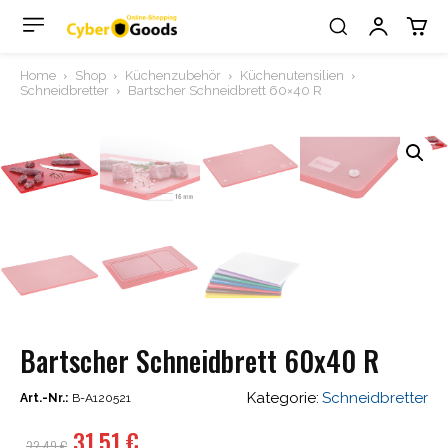
Home
Shop
Küchenzubehör
Küchenutensilien
Schneidbretter
Bartscher Schneidbrett 60×40 R
Bartscher Schneidbrett 60x40 R
Kategorie:
Schneidbretter
Art.-Nr.:
B-A120521
Ursprünglicher
Aktueller
31,51
€
32,49
€