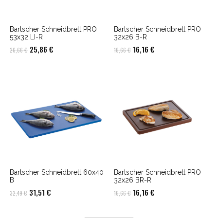
Bartscher Schneidbrett PRO
Bartscher Schneidbrett PRO
53x32 LI-R
32x26 B-R
Ursprünglicher
Aktueller
Ursprünglicher
Aktueller
25,86
€
16,16
€
26,66
€
16,66
€
Preis
Preis
Preis
Preis
war:
ist:
war:
ist:
26,66 €
25,86 €.
16,66 €
16,16 €.
Bartscher Schneidbrett 60x40
Bartscher Schneidbrett PRO
B
32x26 BR-R
Ursprünglicher
Aktueller
Ursprünglicher
Aktueller
31,51
€
16,16
€
32,49
€
16,66
€
Preis
Preis
Preis
Preis
war:
ist:
war:
ist: