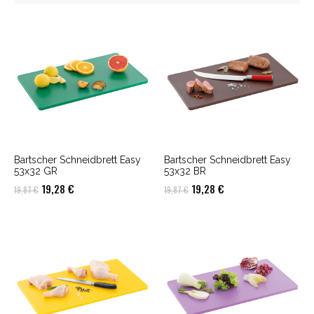
Bartscher Schneidbrett Easy
Bartscher Schneidbrett Easy
53x32 GR
53x32 BR
Ursprünglicher
Aktueller
Ursprünglicher
Aktueller
19,28
€
19,28
€
19,87
€
19,87
€
Preis
Preis
Preis
Preis
war:
ist:
war:
ist:
19,87 €
19,28 €.
19,87 €
19,28 €.