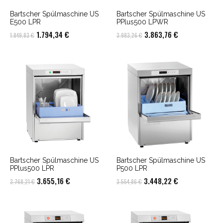
Bartscher Spülmaschine US
Bartscher Spülmaschine US
E500 LPR
PPlus500 LPWR
Ursprünglicher
Aktueller
Ursprünglicher
Aktueller
1.794,34
€
3.863,76
€
1.849,83
€
3.983,26
€
Preis
Preis
Preis
Preis
war:
ist:
war:
ist:
1.849,83 €
1.794,34 €.
3.983,26 €
3.863,76 €.
Bartscher Spülmaschine US
Bartscher Spülmaschine US
PPlus500 LPR
P500 LPR
Ursprünglicher
Aktueller
Ursprünglicher
Aktueller
3.655,16
€
3.448,22
€
3.768,21
€
3.554,86
€
Preis
Preis
Preis
Preis
war:
ist:
war:
ist:
3.768,21 €
3.655,16 €.
3.554,86 €
3.448,22 €.