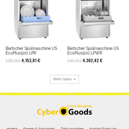
Bartscher Spülmaschine US
Bartscher Spülmaschine US
EcoPlus500 LPR
EcoPlus500 LPWR
Ursprünglicher
Aktueller
Ursprünglicher
Aktueller
4.153,81
€
4.362,42
€
4.282,29
€
4.497,34
€
Preis
Preis
Preis
Preis
war:
ist:
war:
ist:
Mehr laden
4.282,29 €
4.153,81 €.
4.497,34 €
4.362,42 €.
Horeca
Fragen & Antworten
Zahlungsarten
Kontakt Formular