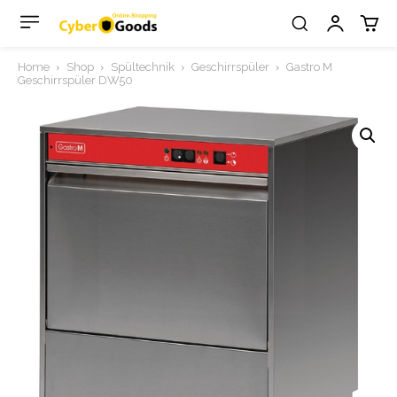
Home
Shop
Spültechnik
Geschirrspüler
Gastro M
Geschirrspüler DW50