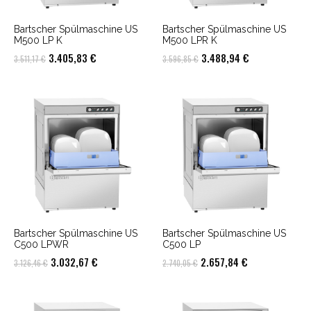
Bartscher Spülmaschine US
Bartscher Spülmaschine US
M500 LP K
M500 LPR K
Ursprünglicher
Aktueller
Ursprünglicher
Aktueller
3.405,83
€
3.488,94
€
3.511,17
€
3.596,85
€
Preis
Preis
Preis
Preis
war:
ist:
war:
ist:
3.511,17 €
3.405,83 €.
3.596,85 €
3.488,94 €.
Bartscher Spülmaschine US
Bartscher Spülmaschine US
C500 LPWR
C500 LP
Ursprünglicher
Aktueller
Ursprünglicher
Aktueller
3.032,67
€
2.657,84
€
3.126,46
€
2.740,05
€
Preis
Preis
Preis
Preis
war:
ist:
war:
ist: