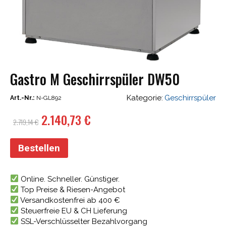
Gastro M Geschirrspüler DW50
Kategorie:
Geschirrspüler
Art.-Nr.:
N-GL892
Ursprünglicher
Aktueller
2.140,73
€
2.719,14
€
Preis
Preis
war:
ist:
Bestellen
2.719,14 €
2.140,73 €.
Online. Schneller. Günstiger.
Top Preise & Riesen-Angebot
Versandkostenfrei ab 400 €
Steuerfreie EU & CH Lieferung
SSL-Verschlüsselter Bezahlvorgang