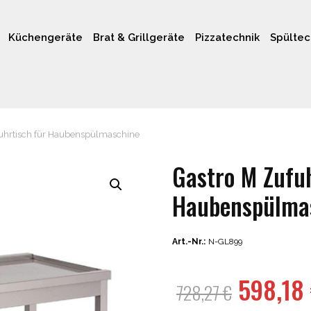
Küchengeräte
Brat & Grillgeräte
Pizzatechnik
Spültec
uhrtisch für Haubenspülmaschine
Gastro M Zufuh
Haubenspülma
Art.-Nr.:
N-GL899
Ursprün
598,18
728,27
€