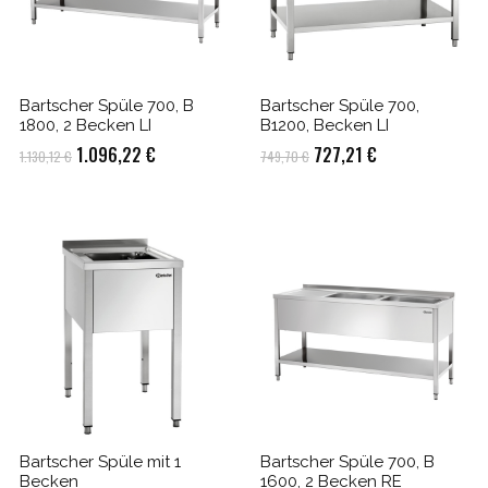
Bartscher Spüle 700, B
Bartscher Spüle 700,
1800, 2 Becken LI
B1200, Becken LI
Ursprünglicher
Aktueller
Ursprünglicher
Aktueller
1.096,22
€
727,21
€
1.130,12
€
749,70
€
Preis
Preis
Preis
Preis
war:
ist:
war:
ist:
1.130,12 €
1.096,22 €.
749,70 €
727,21 €.
Bartscher Spüle mit 1
Bartscher Spüle 700, B
Becken
1600, 2 Becken RE