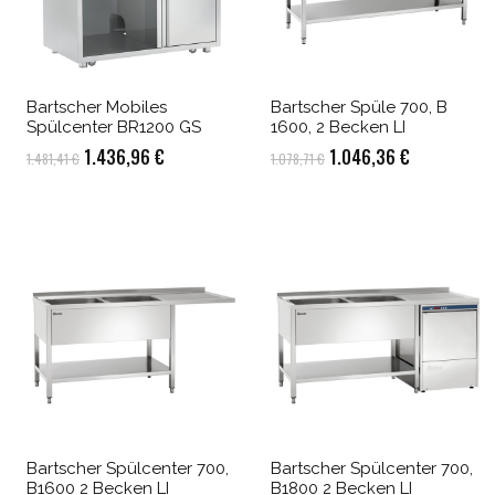
Bartscher Mobiles
Bartscher Spüle 700, B
Spülcenter BR1200 GS
1600, 2 Becken LI
Ursprünglicher
Aktueller
Ursprünglicher
Aktueller
1.436,96
€
1.046,36
€
1.481,41
€
1.078,71
€
Preis
Preis
Preis
Preis
war:
ist:
war:
ist:
1.481,41 €
1.436,96 €.
1.078,71 €
1.046,36 €.
Bartscher Spülcenter 700,
Bartscher Spülcenter 700,
B1600 2 Becken LI
B1800 2 Becken LI