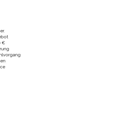
Preis
ist:
€
598,18 €.
er.
ebot
0 €
erung
ahlvorgang
den
ice