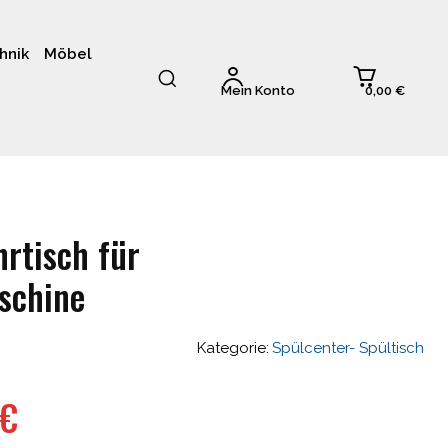
hnik
Möbel
0,00 €
Mein Konto
rtisch für
schine
Kategorie:
Spülcenter- Spültisch
glicher
Aktueller
€