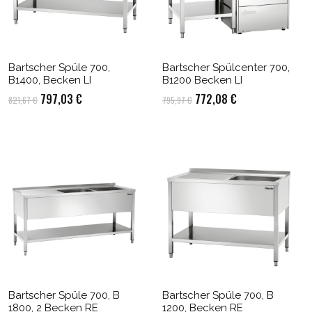
Bartscher Spüle 700,
Bartscher Spülcenter 700,
B1400, Becken LI
B1200 Becken LI
Ursprünglicher
Aktueller
Ursprünglicher
Aktueller
797,03
€
772,08
€
821,67
€
795,97
€
Preis
Preis
Preis
Preis
war:
ist:
war:
ist:
821,67 €
797,03 €.
795,97 €
772,08 €.
Bartscher Spüle 700, B
Bartscher Spüle 700, B
1800, 2 Becken RE
1200, Becken RE