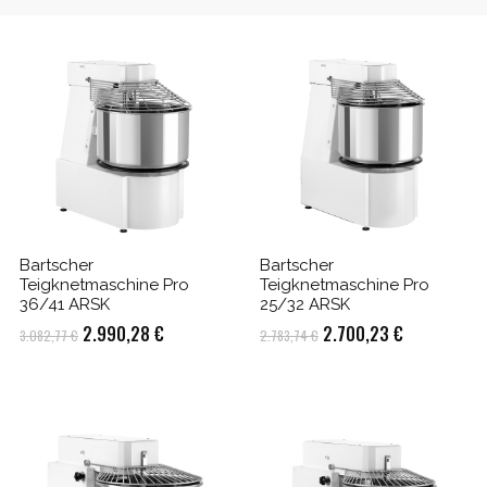
Bartscher
Bartscher
Teigknetmaschine Pro
Teigknetmaschine Pro
36/41 ARSK
25/32 ARSK
Ursprünglicher
Aktueller
Ursprünglicher
Aktueller
2.990,28
€
2.700,23
€
3.082,77
€
2.783,74
€
Preis
Preis
Preis
Preis
war:
ist:
war:
ist:
3.082,77 €
2.990,28 €.
2.783,74 €
2.700,23 €.