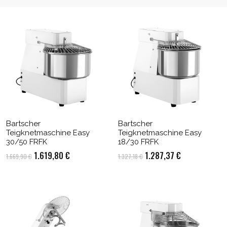
Bartscher
Bartscher
Teigknetmaschine Easy
Teigknetmaschine Easy
30/50 FRFK
18/30 FRFK
Ursprünglicher
Aktueller
Ursprünglicher
Aktueller
1.619,80
€
1.287,37
€
1.669,90
€
1.327,18
€
Preis
Preis
Preis
Preis
war:
ist:
war:
ist:
1.669,90 €
1.619,80 €.
1.327,18 €
1.287,37 €.