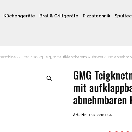
Küchengeräte
Brat & Grillgeräte
Pizzatechnik
Spültec
aschine 22 Liter / 18 kg Teig, mit aufklappbarem Rührwerk und abnehmb
GMG Teigknetma
mit aufklappb
abnehmbaren K
Art.-Nr.:
TKR-2218T-CN