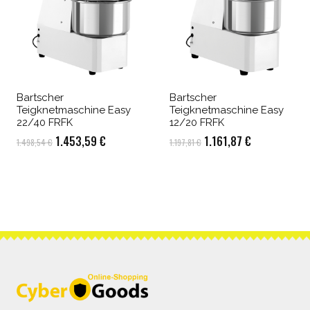
Bartscher
Bartscher
Teigknetmaschine Easy
Teigknetmaschine Easy
22/40 FRFK
12/20 FRFK
Ursprünglicher
Aktueller
Ursprünglicher
Aktueller
1.453,59
€
1.161,87
€
1.498,54
€
1.197,81
€
Preis
Preis
Preis
Preis
war:
ist:
war:
ist:
1.498,54 €
1.453,59 €.
1.197,81 €
1.161,87 €.