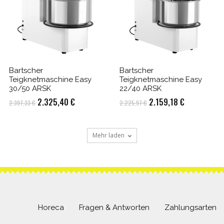
Bartscher
Bartscher
Teigknetmaschine Easy
Teigknetmaschine Easy
30/50 ARSK
22/40 ARSK
Ursprünglicher
Aktueller
Ursprünglicher
Aktueller
2.325,40
€
2.159,18
€
2.397,33
€
2.225,97
€
Preis
Preis
Preis
Preis
war:
ist:
war:
ist:
Mehr laden
2.397,33 €
2.325,40 €.
2.225,97 €
2.159,18 €.
Horeca
Fragen & Antworten
Zahlungsarten