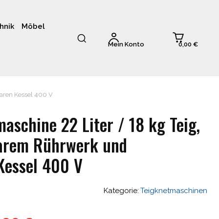
hnik
Möbel
0,00 €
Mein Konto
aren Kessel 400 V
schine 22 Liter / 18 kg Teig,
arem Rührwerk und
essel 400 V
Kategorie:
Teigknetmaschinen