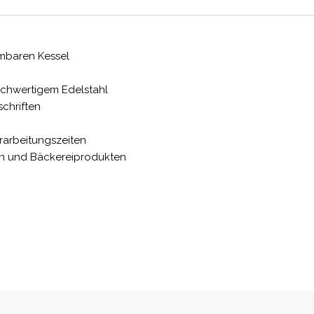
mbaren Kessel
ochwertigem Edelstahl
schriften
b
rarbeitungszeiten
gen und Bäckereiprodukten