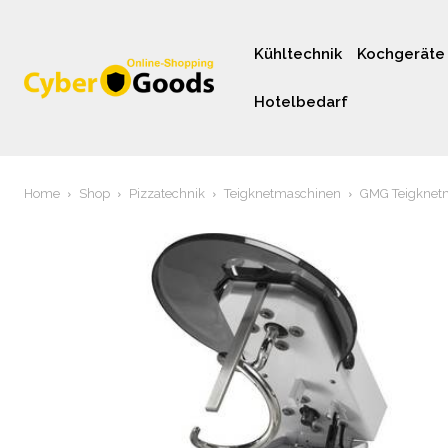
Kühltechnik
Kochgeräte
Hotelbedarf
Home
Shop
Pizzatechnik
Teigknetmaschinen
GMG Teigknetm