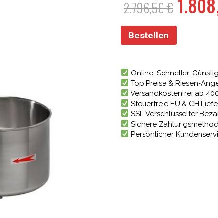
Urspr
1.80
2.796,50
€
Preis
war:
Bestellen
2.796
Online. Schneller. Günstig
Top Preise & Riesen-Ang
Versandkostenfrei ab 40
Steuerfreie EU & CH Lief
SSL-Verschlüsselter Bez
Sichere Zahlungsmetho
Persönlicher Kundenserv