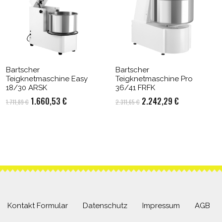
Bartscher
Bartscher
Teigknetmaschine Easy
Teigknetmaschine Pro
18/30 ARSK
36/41 FRFK
Ursprünglicher
Aktueller
Ursprünglicher
Aktueller
1.660,53
€
2.242,29
€
1.711,89
€
2.311,65
€
Preis
Preis
Preis
Preis
war:
ist:
war:
ist:
1.711,89 €
1.660,53 €.
2.311,65 €
2.242,29 €.
Kontakt Formular
Datenschutz
Impressum
AGB