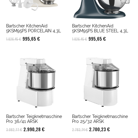
Bartscher KitchenAid
Bartscher KitchenAid
5KSM95PS PORCELAIN 4,3L
5KSM95PS BLUE STEEL 4,3L
Ursprünglicher
Aktueller
Ursprünglicher
Aktueller
995,65
€
995,65
€
1.026,45
€
1.026,45
€
Preis
Preis
Preis
Preis
war:
ist:
war:
ist:
1.026,45 €
995,65 €.
1.026,45 €
995,65 €.
Bartscher Teigknetmaschine
Bartscher Teigknetmaschine
Pro 36/41 ARSK
Pro 25/32 ARSK
Ursprünglicher
Aktueller
Ursprünglicher
Aktueller
2.990,28
€
2.700,23
€
3.082,77
€
2.783,74
€
Preis
Preis
Preis
Preis