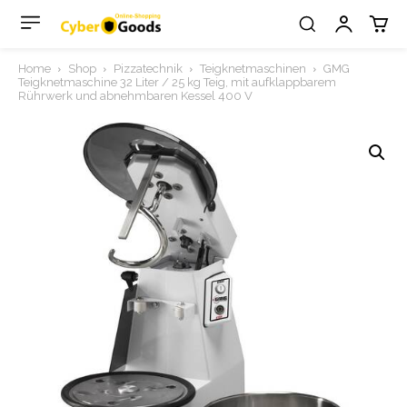
Home
Shop
Pizzatechnik
Teigknetmaschinen
GMG
Teigknetmaschine 32 Liter / 25 kg Teig, mit aufklappbarem
Rührwerk und abnehmbaren Kessel 400 V