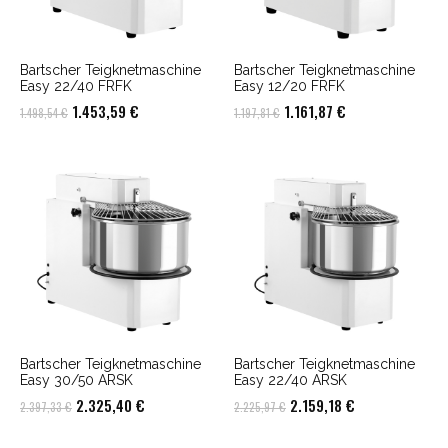
Bartscher Teigknetmaschine
Bartscher Teigknetmaschine
Easy 22/40 FRFK
Easy 12/20 FRFK
Ursprünglicher
Aktueller
Ursprünglicher
Aktueller
1.453,59
€
1.161,87
€
1.498,54
€
1.197,81
€
Preis
Preis
Preis
Preis
war:
ist:
war:
ist:
1.498,54 €
1.453,59 €.
1.197,81 €
1.161,87 €.
Bartscher Teigknetmaschine
Bartscher Teigknetmaschine
Easy 30/50 ARSK
Easy 22/40 ARSK
Ursprünglicher
Aktueller
Ursprünglicher
Aktueller
2.325,40
€
2.159,18
€
2.397,33
€
2.225,97
€
Preis
Preis
Preis
Preis