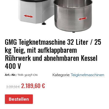
GMG Teigknetmaschine 32 Liter / 25
kg Teig, mit aufklappbarem
Rührwerk und abnehmbaren Kessel
400 V
Kategorie:
Teigknetmaschinen
Art.-Nr.:
TKR-3225T-CN
Ursprünglicher
Aktueller
2.189,60
€
3.391,50
€
Preis
Preis
war:
ist:
Bestellen
3.391,50 €
2.189,60 €.