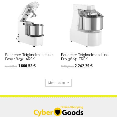
war:
ist:
war:
ist:
2.397,33 €
2.325,40 €.
2.225,97 €
2.159,18 €.
Bartscher Teigknetmaschine
Bartscher Teigknetmaschine
Easy 18/30 ARSK
Pro 36/41 FRFK
Ursprünglicher
Aktueller
Ursprünglicher
Aktueller
1.660,53
€
2.242,29
€
1.711,89
€
2.311,65
€
Preis
Preis
Preis
Preis
war:
ist:
war:
ist:
Mehr laden
1.711,89 €
1.660,53 €.
2.311,65 €
2.242,29 €.