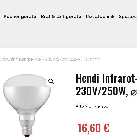
Küchengeräte
Brat & Grillgeräte
Pizzatechnik
Spültec
rarot-Wärmelampe, Weiß, 230V/250W, ⌀125x(H)170mm
Hendi Infraro
230V/250W, ⌀
Art.-Nr.:
H-919200
16,60
€