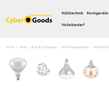
Kühltechnik
Kochgeräte
Hotelbedarf
Home
Shop
Brat & Grillgeräte
Warmhaltelampen
Hendi Inf