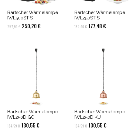
Bartscher Wärmelampe
Bartscher Wärmelampe
IWL500ST S
IWL250ST S
Ursprünglicher
Aktueller
Ursprünglicher
Aktueller
250,20
€
177,48
€
257,93
€
182,96
€
Preis
Preis
Preis
Preis
war:
ist:
war:
ist:
257,93 €
250,20 €.
182,96 €
177,48 €.
Bartscher Wärmelampe
Bartscher Wärmelampe
IWL250D GO
IWL250D KU
Ursprünglicher
Aktueller
Ursprünglicher
Aktueller
130,55
€
130,55
€
134,59
€
134,59
€
Preis
Preis
Preis
Preis