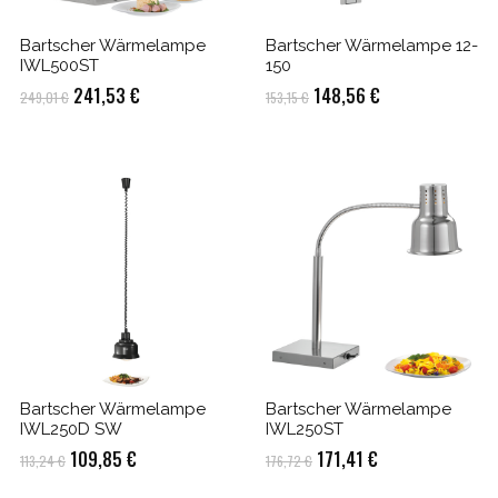
Bartscher Wärmelampe
Bartscher Wärmelampe 12-
IWL500ST
150
Ursprünglicher
Aktueller
Ursprünglicher
Aktueller
241,53
€
148,56
€
249,01
€
153,15
€
Preis
Preis
Preis
Preis
war:
ist:
war:
ist:
249,01 €
241,53 €.
153,15 €
148,56 €.
Bartscher Wärmelampe
Bartscher Wärmelampe
IWL250D SW
IWL250ST
Ursprünglicher
Aktueller
Ursprünglicher
Aktueller
109,85
€
171,41
€
113,24
€
176,72
€
Preis
Preis
Preis
Preis