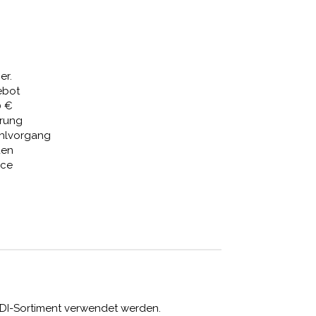
er.
ebot
0 €
erung
ahlvorgang
den
ice
DI-Sortiment verwendet werden.