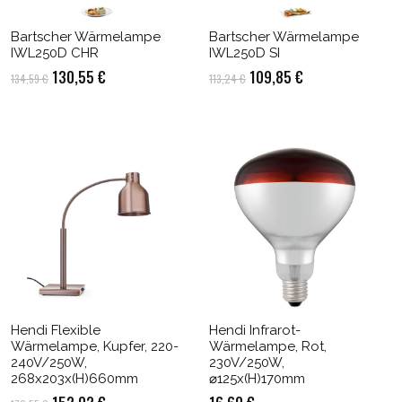
Bartscher Wärmelampe
Bartscher Wärmelampe
IWL250D CHR
IWL250D SI
Ursprünglicher
Aktueller
Ursprünglicher
Aktueller
130,55
€
109,85
€
134,59
€
113,24
€
Preis
Preis
Preis
Preis
war:
ist:
war:
ist:
134,59 €
130,55 €.
113,24 €
109,85 €.
Hendi Flexible
Hendi Infrarot-
Wärmelampe, Kupfer, 220-
Wärmelampe, Rot,
240V/250W,
230V/250W,
268x203x(H)660mm
⌀125x(H)170mm
Ursprünglicher
Aktueller