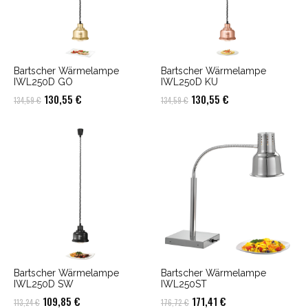
Bartscher Wärmelampe
Bartscher Wärmelampe
IWL250D GO
IWL250D KU
Ursprünglicher
Aktueller
Ursprünglicher
Aktueller
130,55
€
130,55
€
134,59
€
134,59
€
Preis
Preis
Preis
Preis
war:
ist:
war:
ist:
134,59 €
130,55 €.
134,59 €
130,55 €.
Bartscher Wärmelampe
Bartscher Wärmelampe
IWL250D SW
IWL250ST
Ursprünglicher
Aktueller
Ursprünglicher
Aktueller
109,85
€
171,41
€
113,24
€
176,72
€