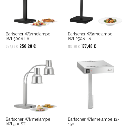
Bartscher Wärmelampe
Bartscher Wärmelampe
IWL500ST S
IWL250ST S
Ursprünglicher
Aktueller
Ursprünglicher
Aktueller
250,20
€
177,48
€
257,93
€
182,96
€
Preis
Preis
Preis
Preis
war:
ist:
war:
ist:
257,93 €
250,20 €.
182,96 €
177,48 €.
Bartscher Wärmelampe
Bartscher Wärmelampe 12-
IWL500ST
150