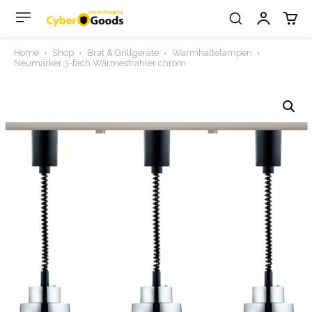
Home
Shop
Brat & Grillgeräte
Warmhaltelampen
Neumärker 3-fach Wärmestrahler chrom