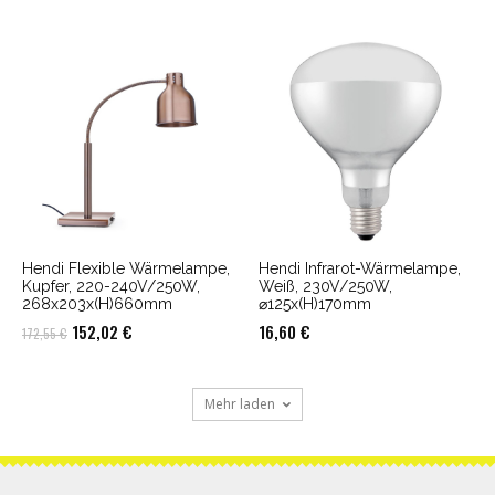
Preis
Preis
Preis
Preis
war:
ist:
war:
ist:
113,24 €
109,85 €.
176,72 €
171,41 €.
Hendi Flexible Wärmelampe,
Hendi Infrarot-Wärmelampe,
Kupfer, 220-240V/250W,
Weiß, 230V/250W,
268x203x(H)660mm
⌀125x(H)170mm
Ursprünglicher
Aktueller
152,02
€
16,60
€
172,55
€
Preis
Preis
war:
ist:
Mehr laden
172,55 €
152,02 €.