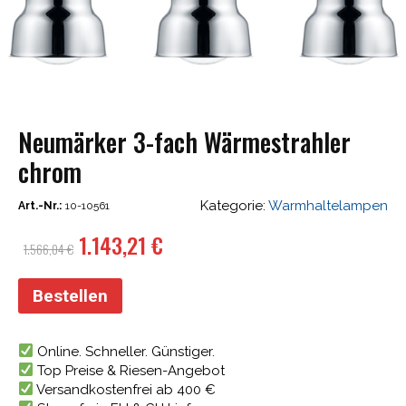
Neumärker 3-fach Wärmestrahler
chrom
Kategorie:
Warmhaltelampen
Art.-Nr.:
10-10561
Ursprünglicher
Aktueller
1.143,21
€
1.566,04
€
Preis
Preis
war:
ist:
Bestellen
1.566,04 €
1.143,21 €.
Online. Schneller. Günstiger.
Top Preise & Riesen-Angebot
Versandkostenfrei ab 400 €