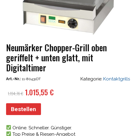
Neumärker Chopper-Grill oben
geriffelt + unten glatt, mit
Digitaltimer
Kategorie:
Kontaktgrills
Art.-Nr.:
11-80431DT
Ursprünglicher
Aktueller
1.015,55
€
1.194,76
€
Preis
Preis
war:
ist:
Bestellen
1.194,76 €
1.015,55 €.
Online. Schneller. Günstiger.
Top Preise & Riesen-Angebot