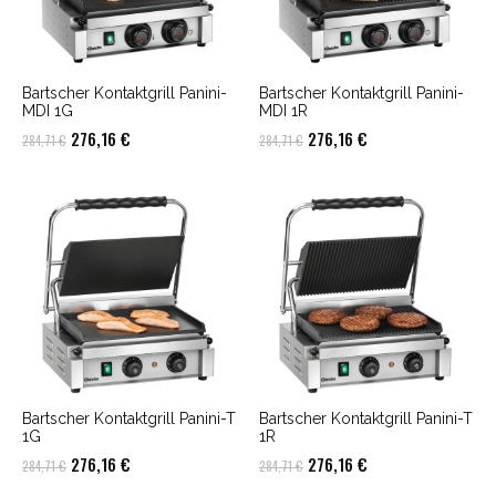
Bartscher Kontaktgrill Panini-
Bartscher Kontaktgrill Panini-
MDI 1G
MDI 1R
Ursprünglicher
Aktueller
Ursprünglicher
Aktueller
276,16
€
276,16
€
284,71
€
284,71
€
Preis
Preis
Preis
Preis
war:
ist:
war:
ist:
284,71 €
276,16 €.
284,71 €
276,16 €.
Bartscher Kontaktgrill Panini-T
Bartscher Kontaktgrill Panini-T
1G
1R
Ursprünglicher
Aktueller
Ursprünglicher
Aktueller
276,16
€
276,16
€
284,71
€
284,71
€
Preis
Preis
Preis
Preis