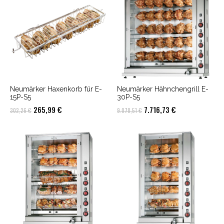
Neumärker Haxenkorb für E-
Neumärker Hähnchengrill E-
15P-S5
30P-S5
Ursprünglicher
Aktueller
Ursprünglicher
Aktueller
265,99
€
7.716,73
€
302,26
€
9.078,51
€
Preis
Preis
Preis
Preis
war:
ist:
war:
ist:
302,26 €
265,99 €.
9.078,51 €
7.716,73 €.