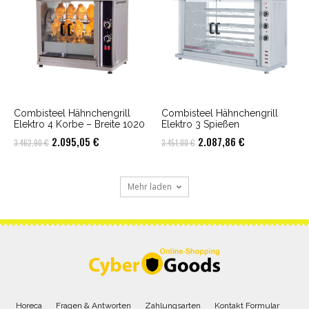
Combisteel Hähnchengrill
Combisteel Hähnchengrill
Elektro 4 Korbe – Breite 1020
Elektro 3 Spießen
Ursprünglicher
Aktueller
Ursprünglicher
Aktueller
2.095,05
€
2.087,86
€
3.462,90
€
3.451,00
€
Preis
Preis
Preis
Preis
war:
ist:
war:
ist:
Mehr laden
3.462,90 €
2.095,05 €.
3.451,00 €
2.087,86 €.
Horeca
Fragen & Antworten
Zahlungsarten
Kontakt Formular