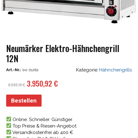
Neumärker Elektro-Hähnchengrill
12N
Kategorie:
Hähnchengrills
Art.-Nr.:
00-71262
Ursprünglicher
Aktueller
3.950,92
€
4.648,14
€
Preis
Preis
war:
ist:
Bestellen
4.648,14 €
3.950,92 €.
Online. Schneller. Günstiger.
Top Preise & Riesen-Angebot
Versandkostenfrei ab 400 €