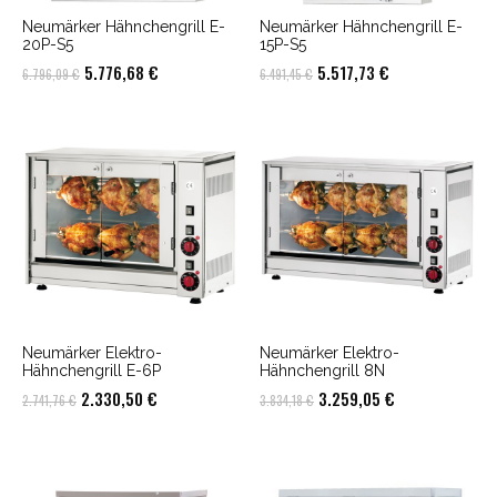
Neumärker Hähnchengrill E-
Neumärker Hähnchengrill E-
20P-S5
15P-S5
Ursprünglicher
Aktueller
Ursprünglicher
Aktueller
5.776,68
€
5.517,73
€
6.796,09
€
6.491,45
€
Preis
Preis
Preis
Preis
war:
ist:
war:
ist:
6.796,09 €
5.776,68 €.
6.491,45 €
5.517,73 €.
Neumärker Elektro-
Neumärker Elektro-
Hähnchengrill E-6P
Hähnchengrill 8N
Ursprünglicher
Aktueller
Ursprünglicher
Aktueller
2.330,50
€
3.259,05
€
2.741,76
€
3.834,18
€
Preis
Preis
Preis
Preis
war:
ist:
war:
ist:
2.741,76 €
2.330,50 €.
3.834,18 €
3.259,05 €.