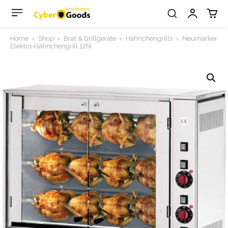
Home
Shop
Brat & Grillgeräte
Hähnchengrills
Neumärker
Elektro-Hähnchengrill 12N