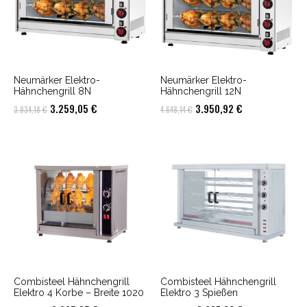
Neumärker Elektro-
Neumärker Elektro-
Hähnchengrill 8N
Hähnchengrill 12N
Ursprünglicher
Aktueller
Ursprünglicher
Aktueller
3.259,05
€
3.950,92
€
3.834,18
€
4.648,14
€
Preis
Preis
Preis
Preis
war:
ist:
war:
ist:
3.834,18 €
3.259,05 €.
4.648,14 €
3.950,92 €.
Combisteel Hähnchengrill
Combisteel Hähnchengrill
Elektro 4 Korbe – Breite 1020
Elektro 3 Spießen