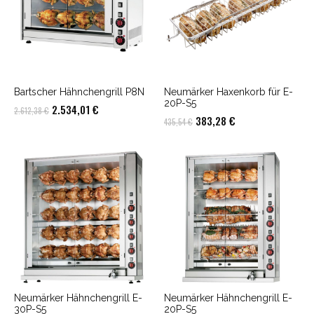
Bartscher Hähnchengrill P8N
Neumärker Haxenkorb für E-
20P-S5
Ursprünglicher
Aktueller
2.534,01
€
2.612,38
€
Ursprünglicher
Aktueller
383,28
€
435,54
€
Preis
Preis
Preis
Preis
war:
ist:
war:
ist:
2.612,38 €
2.534,01 €.
435,54 €
383,28 €.
Neumärker Hähnchengrill E-
Neumärker Hähnchengrill E-
30P-S5
20P-S5