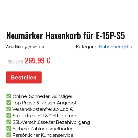
Neumärker Haxenkorb für E-15P-S5
Kategorie:
Hähnchengrills
Art.-Nr.:
09-71021-00
Ursprünglicher
Aktueller
265,99
€
302,26
€
Preis
Preis
war:
ist:
Bestellen
302,26 €
265,99 €.
Online. Schneller. Günstiger.
Top Preise & Riesen-Angebot
Versandkostenfrei ab 400 €
Steuerfreie EU & CH Lieferung
SSL-Verschlüsselter Bezahlvorgang
Sichere Zahlungsmethoden
Persönlicher Kundenservice