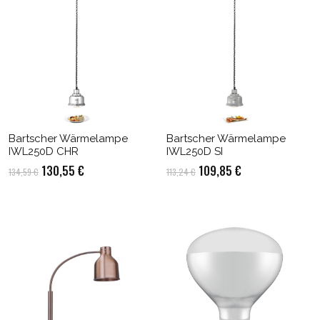
Bartscher Wärmelampe
Bartscher Wärmelampe
IWL250D CHR
IWL250D SI
Ursprünglicher
Aktueller
Ursprünglicher
Aktueller
130,55
€
109,85
€
134,59
€
113,24
€
Preis
Preis
Preis
Preis
war:
ist:
war:
ist:
134,59 €
130,55 €.
113,24 €
109,85 €.