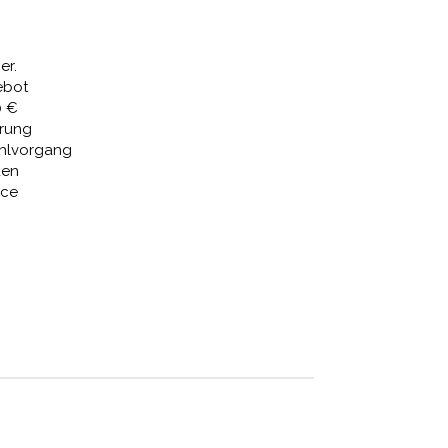
 €
474,38 €.
er.
ebot
0 €
erung
ahlvorgang
den
ice