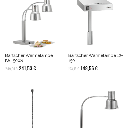
Bartscher Wärmelampe
Bartscher Wärmelampe 12-
IWL500ST
150
Ursprünglicher
Aktueller
Ursprünglicher
Aktueller
241,53
€
148,56
€
249,01
€
153,15
€
Preis
Preis
Preis
Preis
war:
ist:
war:
ist:
249,01 €
241,53 €.
153,15 €
148,56 €.