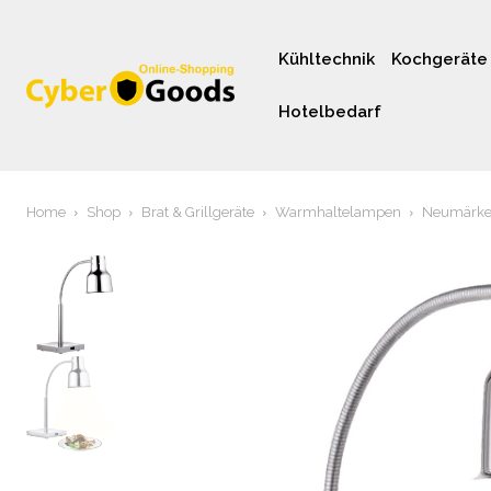
Kühltechnik
Kochgeräte
Hotelbedarf
Home
Shop
Brat & Grillgeräte
Warmhaltelampen
Neumärker