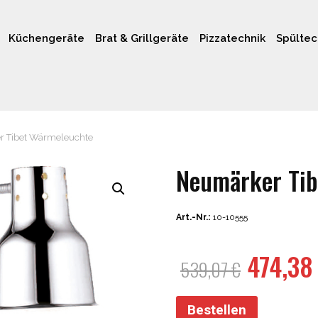
Küchengeräte
Brat & Grillgeräte
Pizzatechnik
Spültec
 Tibet Wärmeleuchte
Neumärker Tib
Art.-Nr.:
10-10555
Ursprü
474,3
539,07
€
Preis
war:
Bestellen