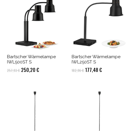
Bartscher Wärmelampe
Bartscher Wärmelampe
IWL500ST S
IWL250ST S
Ursprünglicher
Aktueller
Ursprünglicher
Aktueller
250,20
€
177,48
€
257,93
€
182,96
€
Preis
Preis
Preis
Preis
war:
ist:
war:
ist:
257,93 €
250,20 €.
182,96 €
177,48 €.