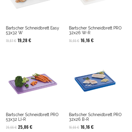
Bartscher Schneidbrett Easy
Bartscher Schneidbrett PRO
53x32 W
32x26 W-R
Ursprünglicher
Aktueller
Ursprünglicher
Aktueller
19,28
€
16,16
€
19,87
€
16,66
€
Preis
Preis
Preis
Preis
war:
ist:
war:
ist:
19,87 €
19,28 €.
16,66 €
16,16 €.
Bartscher Schneidbrett PRO
Bartscher Schneidbrett PRO
53x32 LI-R
32x26 B-R
Ursprünglicher
Aktueller
Ursprünglicher
Aktueller
25,86
€
16,16
€
26,66
€
16,66
€