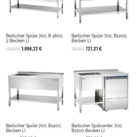
Bartscher Spüle 700, B 1800,
Bartscher Spüle 700, B1200,
2 Becken LI
Becken LI
Ursprünglicher
Aktueller
Ursprünglicher
Aktueller
1.096,22
€
727,21
€
1.130,12
€
749,70
€
Preis
Preis
Preis
Preis
war:
ist:
war:
ist:
1.130,12 €
1.096,22 €.
749,70 €
727,21 €.
Bartscher Spüle 700, B1400,
Bartscher Spülcenter 700,
Becken LI
B1200 Becken LI