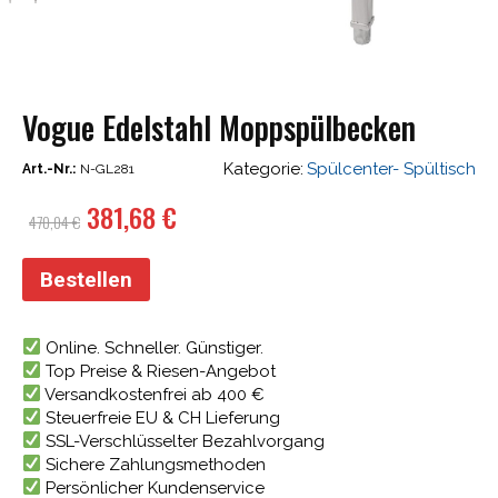
Vogue Edelstahl Moppspülbecken
Kategorie:
Spülcenter- Spültisch
Art.-Nr.:
N-GL281
Ursprünglicher
Aktueller
381,68
€
470,04
€
Preis
Preis
war:
ist:
Bestellen
470,04 €
381,68 €.
Online. Schneller. Günstiger.
Top Preise & Riesen-Angebot
Versandkostenfrei ab 400 €
Steuerfreie EU & CH Lieferung
SSL-Verschlüsselter Bezahlvorgang
Sichere Zahlungsmethoden
Persönlicher Kundenservice