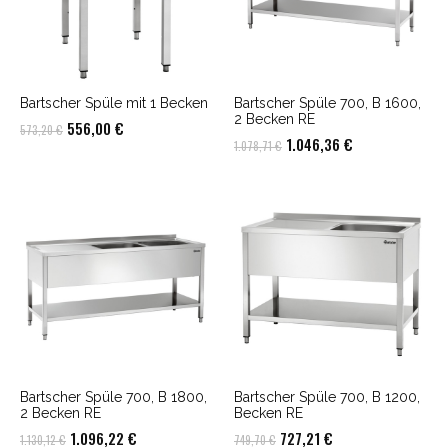
Bartscher Spüle mit 1 Becken
Bartscher Spüle 700, B 1600,
2 Becken RE
Ursprünglicher
Aktueller
556,00
€
573,20
€
Ursprünglicher
Aktueller
1.046,36
€
1.078,71
€
Preis
Preis
Preis
Preis
war:
ist:
war:
ist:
573,20 €
556,00 €.
1.078,71 €
1.046,36 €.
Bartscher Spüle 700, B 1800,
Bartscher Spüle 700, B 1200,
2 Becken RE
Becken RE
Ursprünglicher
Aktueller
Ursprünglicher
Aktueller
1.096,22
€
727,21
€
1.130,12
€
749,70
€