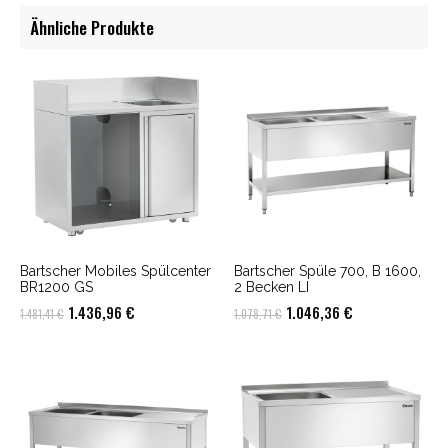
Ähnliche Produkte
Bartscher Mobiles Spülcenter
Bartscher Spüle 700, B 1600,
BR1200 GS
2 Becken LI
Ursprünglicher
Aktueller
Ursprünglicher
Aktueller
1.436,96
€
1.046,36
€
1.481,41
€
1.078,71
€
Preis
Preis
Preis
Preis
war:
ist:
war:
ist:
1.481,41 €
1.436,96 €.
1.078,71 €
1.046,36 €.