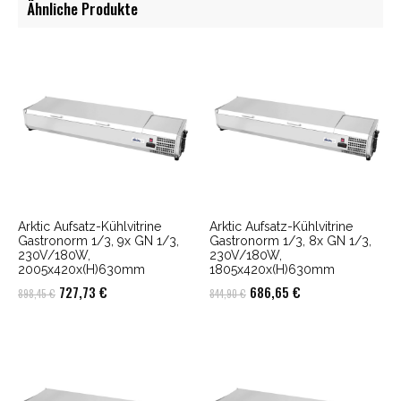
Ähnliche Produkte
Arktic Aufsatz-Kühlvitrine
Arktic Aufsatz-Kühlvitrine
Gastronorm 1/3, 9x GN 1/3,
Gastronorm 1/3, 8x GN 1/3,
230V/180W,
230V/180W,
2005x420x(H)630mm
1805x420x(H)630mm
Ursprünglicher
Aktueller
Ursprünglicher
Aktueller
727,73
€
686,65
€
898,45
€
844,90
€
Preis
Preis
Preis
Preis
war:
ist:
war:
ist:
898,45 €
727,73 €.
844,90 €
686,65 €.