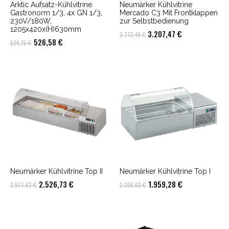
Arktic Aufsatz-Kühlvitrine
Neumärker Kühlvitrine
Gastronorm 1/3, 4x GN 1/3,
Mercado C3 Mit Frontklappen
230V/180W,
zur Selbstbedienung
1205x420x(H)630mm
Ursprünglicher
Aktueller
3.207,47
€
3.773,49
€
Ursprünglicher
Aktueller
526,58
€
624,75
€
Preis
Preis
Preis
Preis
war:
ist:
war:
ist:
3.773,49 €
3.207,47 €.
624,75 €
526,58 €.
Neumärker Kühlvitrine Top II
Neumärker Kühlvitrine Top I
Ursprünglicher
Aktueller
Ursprünglicher
Aktueller
2.526,73
€
1.959,28
€
2.972,62
€
2.305,03
€
Preis
Preis
Preis
Preis
war:
ist:
war:
ist:
2.972,62 €
2.526,73 €.
2.305,03 €
1.959,28 €.