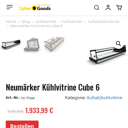
Home
Shop
Kühltechnik
Kühlvitrinen
Aufsatzkühlvitrine
Neumärker Kühlvitrine Cube 6
Neumärker Kühlvitrine Cube 6
Kategorie:
Aufsatzkühlvitrine
Art.-Nr.:
05-70541
Ursprünglicher
Aktueller
1.933,99
€
2.275,28
€
Preis
Preis
war:
ist:
Bestellen