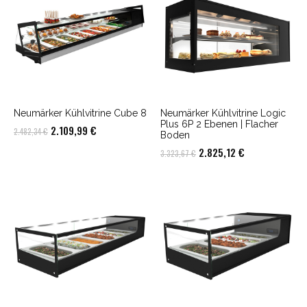
Neumärker Kühlvitrine Cube 8
Neumärker Kühlvitrine Logic
Plus 6P 2 Ebenen | Flacher
Ursprünglicher
Aktueller
2.109,99
€
2.482,34
€
Boden
Preis
Preis
Ursprünglicher
Aktueller
2.825,12
€
3.323,67
€
war:
ist:
Preis
Preis
2.482,34 €
2.109,99 €.
war:
ist:
3.323,67 €
2.825,12 €.