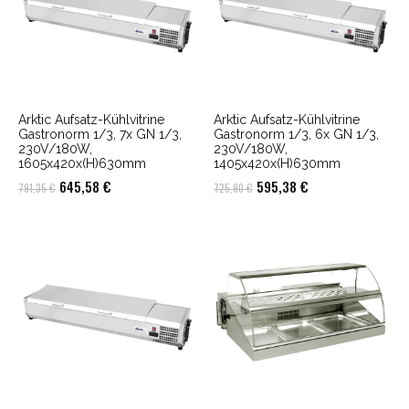
Arktic Aufsatz-Kühlvitrine
Arktic Aufsatz-Kühlvitrine
Gastronorm 1/3, 7x GN 1/3,
Gastronorm 1/3, 6x GN 1/3,
230V/180W,
230V/180W,
1605x420x(H)630mm
1405x420x(H)630mm
Ursprünglicher
Aktueller
Ursprünglicher
Aktueller
645,58
€
595,38
€
791,35
€
725,90
€
Preis
Preis
Preis
Preis
war:
ist:
war:
ist:
791,35 €
645,58 €.
725,90 €
595,38 €.