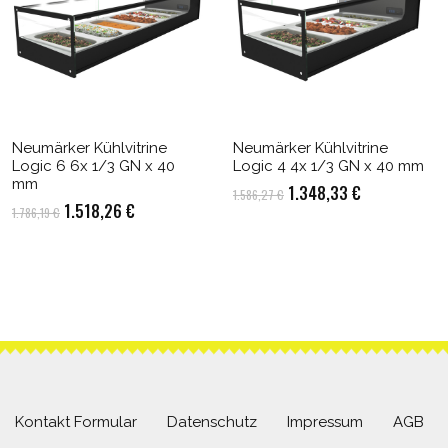
Neumärker Kühlvitrine
Neumärker Kühlvitrine
Logic 6 6x 1/3 GN x 40
Logic 4 4x 1/3 GN x 40 mm
mm
Ursprünglicher
Aktueller
1.348,33
€
1.586,27
€
Ursprünglicher
Aktueller
1.518,26
€
1.786,19
€
Preis
Preis
Preis
Preis
war:
ist:
war:
ist:
1.586,27 €
1.348,33 €.
1.786,19 €
1.518,26 €.
Kontakt Formular
Datenschutz
Impressum
AGB