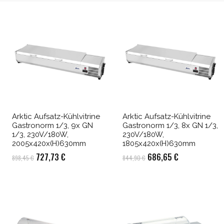
Arktic Aufsatz-Kühlvitrine
Arktic Aufsatz-Kühlvitrine
Gastronorm 1/3, 9x GN
Gastronorm 1/3, 8x GN 1/3,
1/3, 230V/180W,
230V/180W,
2005x420x(H)630mm
1805x420x(H)630mm
Ursprünglicher
Aktueller
Ursprünglicher
Aktueller
727,73
€
686,65
€
898,45
€
844,90
€
Preis
Preis
Preis
Preis
war:
ist:
war:
ist:
898,45 €
727,73 €.
844,90 €
686,65 €.