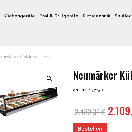
Küchengeräte
Brat & Grillgeräte
Pizzatechnik
Spültec
eumärker Kühlvitrine Cube 8
Neumärker Küh
Art.-Nr.:
05-70542
Urspr
2.109
2.482,34
€
Preis
war:
Bestellen