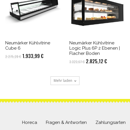
Neumärker Kühlvitrine
Neumärker Kühlvitrine
Cube 6
Logic Plus 6P 2 Ebenen |
Flacher Boden
Ursprünglicher
Aktueller
1.933,99
€
2.275,28
€
Ursprünglicher
Aktueller
2.825,12
€
3.323,67
€
Preis
Preis
Preis
Preis
war:
ist:
war:
ist:
.
2.275,28 €
1.933,99 €.
Mehr laden
3.323,67 €
2.825,12 €.
Horeca
Fragen & Antworten
Zahlungsarten