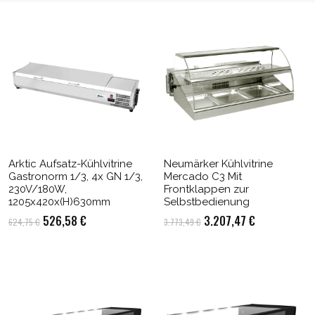
Arktic Aufsatz-Kühlvitrine
Neumärker Kühlvitrine
Gastronorm 1/3, 4x GN 1/3,
Mercado C3 Mit
230V/180W,
Frontklappen zur
1205x420x(H)630mm
Selbstbedienung
Ursprünglicher
Aktueller
Ursprünglicher
Aktueller
526,58
€
3.207,47
€
624,75
€
3.773,49
€
Preis
Preis
Preis
Preis
war:
ist:
war:
ist:
624,75 €
526,58 €.
3.773,49 €
3.207,47 €.