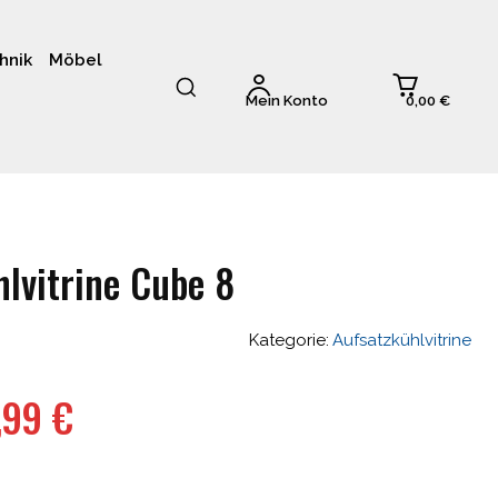
hnik
Möbel
0,00 €
Mein Konto
lvitrine Cube 8
Kategorie:
Aufsatzkühlvitrine
ünglicher
Aktueller
,99
€
Preis
ist: