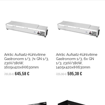
Arktic Aufsatz-Kühlvitrine
Arktic Aufsatz-Kühlvitrine
Gastronorm 1/3, 7x GN 1/3,
Gastronorm 1/3, 6x GN
230V/180W,
1/3, 230V/180W,
1605x420x(H)630mm
1405x420x(H)630mm
Ursprünglicher
Aktueller
Ursprünglicher
Aktueller
645,58
€
595,38
€
791,35
€
725,90
€
Preis
Preis
Preis
Preis
war:
ist:
war:
ist:
791,35 €
645,58 €.
725,90 €
595,38 €.