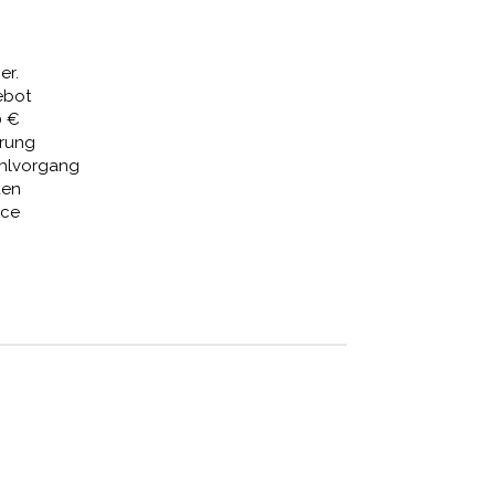
,34 €
2.109,99 €.
er.
ebot
0 €
erung
ahlvorgang
den
ice